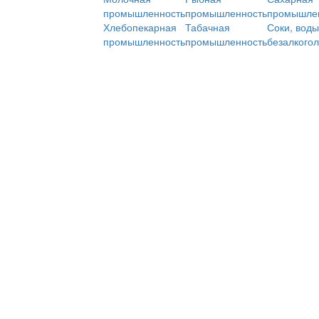
промышленность
промышленность
промышле
Хлебопекарная
Табачная
Соки, воды
промышленность
промышленность
безалкого