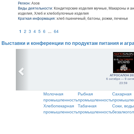
Регион:
Азов
Виды деятельности:
Кондитерские изделия мучные, Макароны и а
изделия, Хлеб и хлебобулочные изделия
Краткая информация:
хлеб пшеничный, батоны, рожки, печенье
1
2
3
4
5
6
...
64
Выставки и конференции по продуктам питания и агр
АГРОСАЛОН 20
6 октября — 9 октя
23:59
Молочная
Рыбная
Сахарная
промышленность
промышленность
промышле
Хлебопекарная
Табачная
Соки, воды
промышленность
промышленность
безалкого