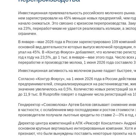
Инвестиционная привлекательность российского молочного рынка 
нем зарегистрировали на 45% меньше новых предприятий, чем год
начало снижаться. Это связано с кризисом перепроизводства. Зак
на 23%, переработчикам не удается реализовать излишки, а эксп
ограничен.
В январе—мае 2026 года в России зарегистрировано 109 компани
основной вид деятельности которых выпуск молочной продукции, под
упал на 45%. В «Контур.Фокусе» добавляют, что количество регис
год к году на 23,5%, до 1 тыс. в январе—мае этого года. Число всех
переработке и производстве молока, 1 июня 2026 года составило 33
Инвестиционная активность на молочном рынке падает быстрее, ч
Согласно «Контур.Фокусу», на 1 июня 2026 года в России действов
предпринимателей, специализирующихся на растениеводстве, живо
значение увеличилось на 0,5%. Количество новых регистраций за 
до 11,9 тыс. В Rusprofile говорят о падении числа регистраций на 10
Гендиректор «Союзмолока» Артем Белов связывает снижение инве
в частности, с ослаблением мер господдержки и ростом стоимости 
производители получали льготные кредиты по ставке 2—3% в год, с
Директор центра компетенций в АПК «Рексофт Консалтинг» Андрей 
основном крупные вертикально интегрированные компании. Хотя и 
признают, что были вынуждены поставить некоторые проекты на п