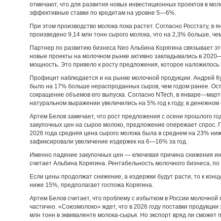
отмечают, что для развития новых инвестиционных проектов в мо
эффективные ставки по кредитам на уровне 5—6%.
При этом производство молока пока растет. Согласно Росстату, в
произведено 9,14 млн тонн сырого молока, что на 2,3% больше, че
Партнер по развитию бизнеса Neo Альбина Корягина связывает эт
новые проекты на молочном рынке активно закладывались в 2020—
мощность. Это привело к росту предложения, которое наложилось
Профицит наблюдается и на рынке молочной продукции. Андрей Куч
было на 17% больше нераспроданных сыров, чем годом ранее. Ост
сокращение объемов его выпуска. Согласно NTech, в январе—март
натуральном выражении увеличились на 5% год к году, в денежном
Артем Белов замечает, что рост предложения с осени прошлого г
закупочных цен на сырое молоко, предложение опережает спрос. Г
2026 года средняя цена сырого молока была в среднем на 23% ниж
зафиксировали увеличение издержек на 6—16% за год.
Именно падение закупочных цен — ключевая причина снижения ин
считает Альбина Корягина. Рентабельность молочного бизнеса, по 
Если цены продолжат снижение, а издержки будут расти, то к конц
ниже 15%, предполагает госпожа Корягина.
Артем Белов считает, что проблему с избытком в России молочной
частично. «Союзмолоко» ждет, что в 2026 году поставки продукции з
млн тонн в эквиваленте молока-сырья. Но экспорт вряд ли сможет 