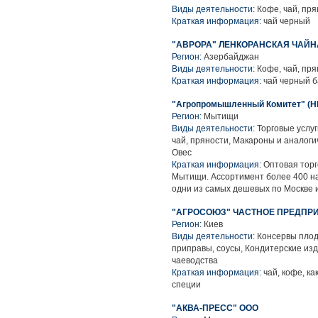
Виды деятельности:
Кофе, чай, пря
Краткая информация:
чай черный
"АВРОРА" ЛЕНКОРАНСКАЯ ЧАЙ
Регион:
Азербайджан
Виды деятельности:
Кофе, чай, пря
Краткая информация:
чай черный 
"Агропромышленный Комитет" (Н
Регион:
Мытищи
Виды деятельности:
Торговые услуг
чай, пряности, Макароны и аналоги
Овес
Краткая информация:
Оптовая торг
Мытищи. Ассортимент более 400 н
одни из самых дешевых по Москве и
"АГРОСОЮЗ" ЧАСТНОЕ ПРЕДПР
Регион:
Киев
Виды деятельности:
Консервы плод
приправы, соусы, Кондитерские изд
чаеводства
Краткая информация:
чай, кофе, ка
специи
"АКВА-ПРЕСС" ООО