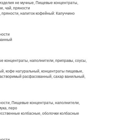
изделия не мучные, Пищевые концентраты,
е, чай, пряности
, пряности, напиток кофейный: Капуччино
ности
ванный
е концентраты, наполнители, приправы, соусы,
й, кофе натуральный, концентраты пищевые,
растворимый расфасованный, сахар ванильный,
яности, Пищевые концентраты, наполнители,
мука, перо
усственные колбасные, оболочки колбасные
ности