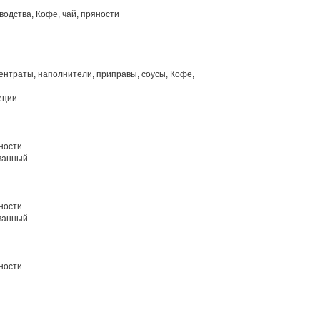
одства, Кофе, чай, пряности
нтраты, наполнители, приправы, соусы, Кофе,
еции
ности
ванный
ности
ванный
ности