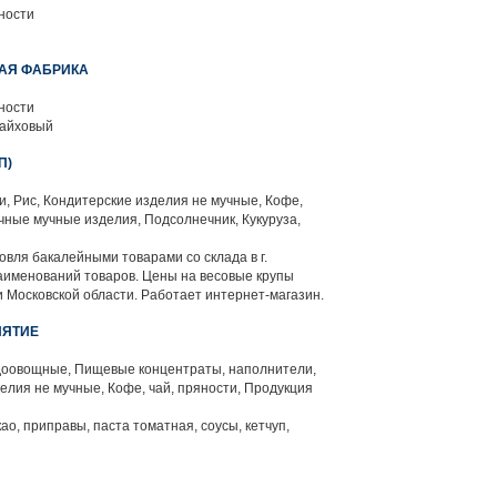
ности
НАЯ ФАБРИКА
ности
байховый
П)
и, Рис, Кондитерские изделия не мучные, Кофе,
чные мучные изделия, Подсолнечник, Кукуруза,
овля бакалейными товарами со склада в г.
аименований товаров. Цены на весовые крупы
 Московской области. Работает интернет-магазин.
ИЯТИЕ
оовощные, Пищевые концентраты, наполнители,
елия не мучные, Кофе, чай, пряности, Продукция
као, приправы, паста томатная, соусы, кетчуп,