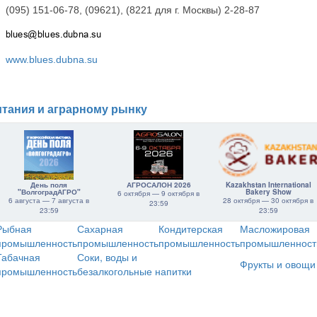
(095) 151-06-78, (09621), (8221 для г. Москвы) 2-28-87
www.blues.dubna.su
тания и аграрному рынку
День поля
АГРОСАЛОН 2026
Kazakhstan International
"ВолгоградАГРО"
Bakery Show
6 октября — 9 октября в
6 августа — 7 августа в
28 октября — 30 октября в
23:59
23:59
23:59
Рыбная
Сахарная
Кондитерская
Масложировая
промышленность
промышленность
промышленность
промышленност
Табачная
Соки, воды и
Фрукты и овощи
промышленность
безалкогольные напитки