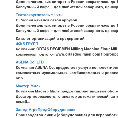
Доля нелегальных сигарет в России сократилась до 1
Капсульный кофе – для любителей заварного, ценящ
Тестоокруглитель т1-хтн
В России начался сезон арбузов
Доля нелегальных сигарет в России сократилась до 1
Капсульный кофе – для любителей заварного, ценящ
Каталог организаций и предприятий
ФЖБ ГРУПП
Компания: ORTAŞ DEĞİRMEN Milling Machine Flour Mi
комплексы под ключ www.ortasdegirmen.com fjbgroupgen
ASENA Co. LTD
Компания ASENA Co. предлогает услуги по проектиро
комплектных мукомольных, комбикормовых и рисоп
обо...
Мастер Милк
Компания Мастер Милк предоставляет пищевое оборуд
Дозатор мороженого, клипсатор автоматический, ав
семей...
Завод-АгроПродОборудование
Производство линии (оборудования) для переработк