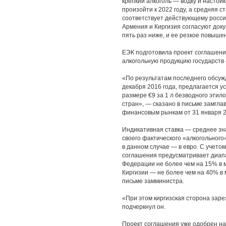
крепкий алкоголь — водку и насто
произойти к 2022 году, а средняя с
соответствует действующему россий
Армения и Киргизия согласуют докум
пять раз ниже, и ее резкое повыше
ЕЭК подготовила проект соглашения
алкогольную продукцию государств
«По результатам последнего обсуж
декабря 2016 года, предлагается ус
размере €9 за 1 л безводного этил
стран», — сказано в письме замгл
финансовым рынкам от 31 января 2
Индикативная ставка — среднее зна
своего фактического «алкогольного
в данном случае — в евро. С учетом
соглашения предусматривает диапа
Федерации не более чем на 15% в 
Киргизии — не более чем на 40% в 
письме замминистра.
«При этом киргизская сторона зар
подчеркнул он.
Проект соглашения уже одобрен на