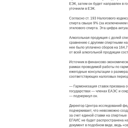
ЕЭК, затем он будет направлен в г
уточнили в ЕЭК.
Согласно ст. 193 Налогового кодек
спирта свыше 9% (за исключением пи
этилового спирта. Эта цифра актуаль
Алкогольная продукция с долей сп
сравнению с другими спиртными на
нее было уплачено сборов на 164,7 
от всей алкогольной продукции сост
Источник в финансово-экономическ
рамках проводимой работы по гарм
ежегодные консультации о размера
соответствующих налоговых период
— Гармонизация ставок призвана о
государствах — членах ЕАЭС и сокр
— подчеркнул он.
Директор Центра исследований фе
подчеркивает, что невозможно соз
за счет единой ставки на спиртные
ЕГАИС не будет распространена на 
документ в подобном виде, ведь «се