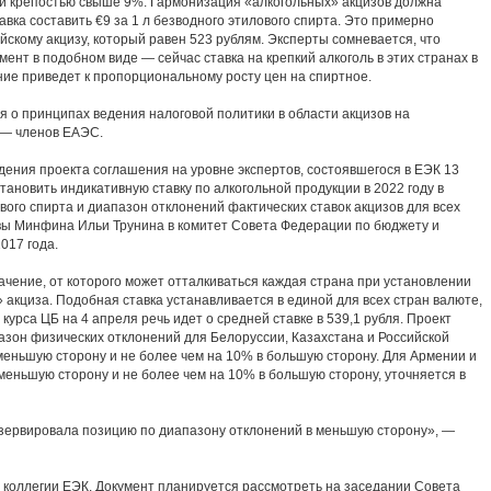
йки крепостью свыше 9%. Гармонизация «алкогольных» акцизов должна
тавка составить €9 за 1 л безводного этилового спирта. Это примерно
скому акцизу, который равен 523 рублям. Эксперты сомневается, что
ент в подобном виде — сейчас ставка на крепкий алкоголь в этих странах в
ние приведет к пропорциональному росту цен на спиртное.
 о принципах ведения налоговой политики в области акцизов на
 — членов ЕАЭС.
дения проекта соглашения на уровне экспертов, состоявшегося в ЕЭК 13
тановить индикативную ставку по алкогольной продукции в 2022 году в
ового спирта и диапазон отклонений фактических ставок акцизов для всех
авы Минфина Ильи Трунина в комитет Совета Федерации по бюджету и
017 года.
чение, от которого может отталкиваться каждая страна при установлении
» акциза. Подобная ставка устанавливается в единой для всех стран валюте,
 курса ЦБ на 4 апреля речь идет о средней ставке в 539,1 рубля. Проект
зон физических отклонений для Белоруссии, Казахстана и Российской
меньшую сторону и не более чем на 10% в большую сторону. Для Армении и
меньшую сторону и не более чем на 10% в большую сторону, уточняется в
езервировала позицию по диапазону отклонений в меньшую сторону», —
 коллегии ЕЭК. Документ планируется рассмотреть на заседании Совета