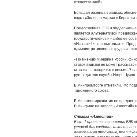
отечественной».
Большая разница в акцизах обеспе
водка «Зеленая марка» в Киргизии с
Предложенная ЕЭК и поддержанная
является альтернативой предложен
государств-членов и наиболее соот
«Известий» в правительстве. Пред
административного сотрудничеств
«По мнению Минфина России, фикс
ставок акцизов не может рассматр
ставок», — говорится в письме Рос
руководителя службы Игоря Чуяна.
В Минпромторге отметили, что подд
Таможенного союза.
В Минэкономразвития не предостав
В Минфине на запрос «Известий» н
Справка «Известий»
В ст. 1 проекта соглашения ЕЭК 
условий для создания алкогольног
алкогольную продукцию, реализуе