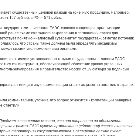
чивает существенный ценовой разрыв на конечную продукцию. Например,
тоит 157 рублей, в РФ — 571 рубль.
 государствами — членами ЕАЭС «новая» концепция гармонизации
ной ранее схеме ежегодного закрепления в соглашении ставок для
ветствует понятию «налоговый суверенитет государства», отметил источник
полагалось, что страны также должны были определять механизмы
а между своими уполномоченными органами.
ация фактически установленных каждым государством — членом ЕАЭС
иваться как инструмент, обеспечивающий сближение уровня указанных
алкогольрегулирования в правительство России от 19 октября за подписью
ерживают инициативу о гармонизации ставок акцизов на алкоголь в странах
или комментариев, уточнив, что вопрос относится к компетенции Минфина.
е ответили.
«Предмет соглашения» сказано, что оно направлено на обеспечение
о рынка в рамках ЕАЭС путем гармонизации (сближения) ставок акцизов на
мую на территориях государств-членов. Соглашение должно будет