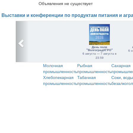
Объявления не существует
Выставки и конференции по продуктам питания и агр
День поля
"ВолгоградАГРО"
6 о
6 августа — 7 августа в
23:59
Молочная
Рыбная
Сахарная
промышленность
промышленность
промышле
Хлебопекарная
Табачная
Соки, воды
промышленность
промышленность
безалкого