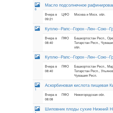
Масло подсолнечное рафинирова
6
Вчера в
ЦФО
Москва и Моск. обл.
09:21
Куплю--Рапс--Горох--Лен--Сою--Г
Вчера в
ПФО
Башкортостан Респ., Оре
08:40
Татарстан Респ., Чуваши
обл.
Куплю--Рапс--Горох--Лен--Сою--Г
Вчера в
ПФО
Башкортостан Респ., Мар
08:40
Татарстан Респ., Ульянов
Чувашия Респ.
Аскорбиновая кислота пищевая Ки
1
Вчера в
ПФО
Нижегородская обл.
08:08
Шиповник плоды сухие Нижний Н
1