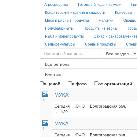
Агросредства
Готовые блюда и закуски
Гри
Кондитерские изделия и сладости
Консервы
Мясо и мясные продукты
Напитки
Овощи, 
Полуфабрикаты
Продукты из зерна
Проду
Рыба и морепродукты
Сахар и сахарозаменит
Сельхозкультуры
Соевые продукты
Специ
с ценой
с фото
от организаций
МУКА
1
Сегодня
ЮФО
Волгоградская обл.
в 11:39
МУКА
1
Сегодня
ЮФО
Волгоградская обл.