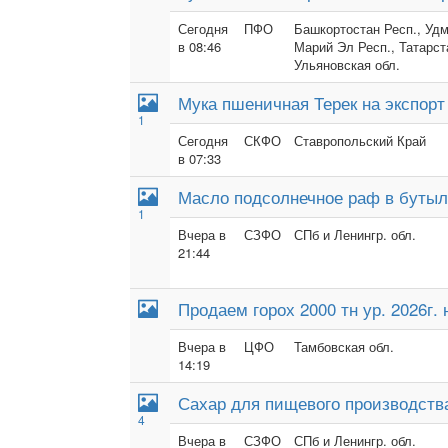
Сегодня
ПФО
Башкортостан Респ., Удм
в 08:46
Марий Эл Респ., Татарст
Ульяновская обл.
Мука пшеничная Терек на экспорт
1
Сегодня
СКФО
Ставропольский Край
в 07:33
Масло подсолнечное раф в бутыл
1
Вчера в
СЗФО
СПб и Ленингр. обл.
21:44
Продаем горох 2000 тн ур. 2026г. 
Вчера в
ЦФО
Тамбовская обл.
14:19
Сахар для пищевого производств
4
Вчера в
СЗФО
СПб и Ленингр. обл.