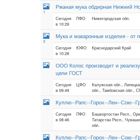
Ржаная мука обдирная Нижний Но
1
Сегодня
ПФО
Нижегородская обл.
в 10:29
Мука и макаронные изделия - от п
3
Сегодня
ЮФО
Краснодарский Край
в 10:28
ООО Колос производит и реализ
цели ГОСТ
Сегодня
ЦФО
Калужская обл., Липецка
в 09:49
обл., Тамбовская обл., С
Куплю--Рапс--Горох--Лен--Сою--Г
Сегодня
ПФО
Башкортостан Респ., Оре
в 08:46
Татарстан Респ., Чуваши
обл.
Куплю--Рапс--Горох--Лен--Сою--Г