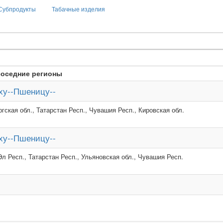
Субпродукты
Табачные изделия
соседние регионы
ху--Пшеницу--
гская обл., Татарстан Респ., Чувашия Респ., Кировская обл.
ху--Пшеницу--
л Респ., Татарстан Респ., Ульяновская обл., Чувашия Респ.