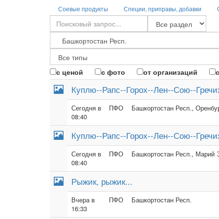
Соевые продукты
Специи, приправы, добавки
с ценой
с фото
от организаций
Куплю--Рапс--Горох--Лен--Сою--Гречи
Сегодня в
ПФО
Башкортостан Респ., Оренбур
08:40
Куплю--Рапс--Горох--Лен--Сою--Гречи
Сегодня в
ПФО
Башкортостан Респ., Марий Э
08:40
Рыжик, рыжик...
Вчера в
ПФО
Башкортостан Респ.
16:33