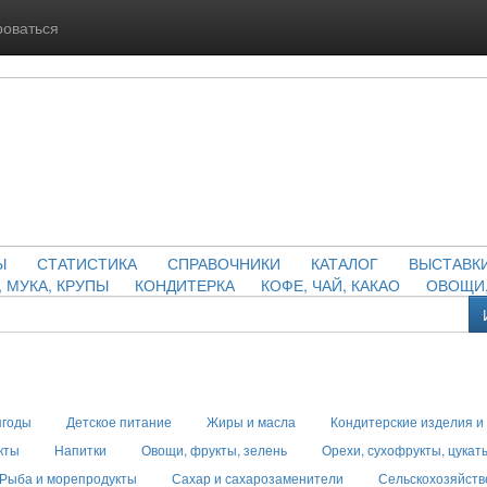
роваться
Ы
СТАТИСТИКА
СПРАВОЧНИКИ
КАТАЛОГ
ВЫСТАВК
, МУКА, КРУПЫ
КОНДИТЕРКА
КОФЕ, ЧАЙ, КАКАО
ОВОЩИ,
ягоды
Детское питание
Жиры и масла
Кондитерские изделия и
кты
Напитки
Овощи, фрукты, зелень
Орехи, сухофрукты, цукат
Рыба и морепродукты
Сахар и сахарозаменители
Сельскохозяйств