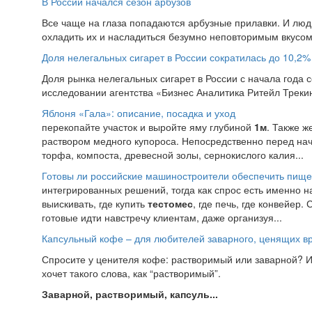
В России начался сезон арбузов
Все чаще на глаза попадаются арбузные прилавки. И лю
охладить их и насладиться безумно неповторимым вкусом.
Доля нелегальных сигарет в России сократилась до 10,2%
Доля рынка нелегальных сигарет в России с начала года со
исследовании агентства «Бизнес Аналитика Ритейл Трекинг
Яблоня «Гала»: описание, посадка и уход
перекопайте участок и выройте яму глубиной
1м
. Также 
раствором медного купороса. Непосредственно перед нач
торфа, компоста, древесной золы, сернокислого калия...
Готовы ли российские машиностроители обеспечить пи
интегрированных решений, тогда как спрос есть именно 
выискивать, где купить
тестомес
, где печь, где конвейер
готовые идти навстречу клиентам, даже организуя...
Капсульный кофе – для любителей заварного, ценящих в
Спросите у ценителя кофе: растворимый или заварной? И
хочет такого слова, как “растворимый”.
Заварной, растворимый, капсуль...