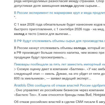
ряда непреодолимых разногласий между странами. Спор с
допустимая доля замещения
солода
другим сырьем...
В России эксперимент по маркировке круп и меда продли
".
С 1 мая 2026 года обязательным будет нанесение кодов
быстрого приготовления, с 1 сентября 2026 года - на мед
солод
и тесто (смеси для выпечки...
В РФ будут отслеживать объемы сырья для производства 
В России начнут отслеживать объемы
солода
, который и
в РФ производят больше пенного напитка, чем можно при
продукции будут просматривать...
Пивовары пообещали за пять лет заместить импортный х
> Схожую оценку дают в компании «Балтика». «У нас ам
следующий этап — хмель. Думаю, на это уйдет от пяти до
600 га хмельников», — заявил ведущий эксперт...
Anadolu Efes сообщила об отказе властей России одобрить
. Оно управляет их российским бизнесом через компани
«Бастилс Тех». К ним относятся бренды пива Bud, Hoegaa
Об отказе российских властей в сделке СМИ писали 6 авгус