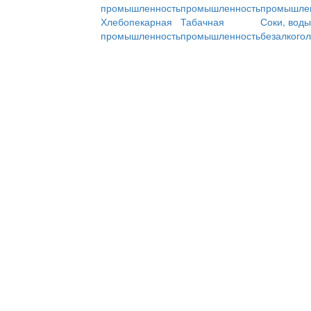
промышленность
промышленность
промышле
Хлебопекарная
Табачная
Соки, воды
промышленность
промышленность
безалкого