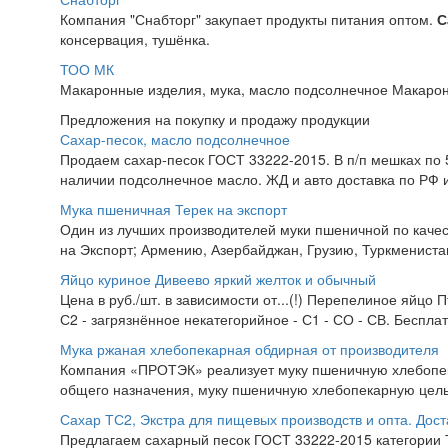
Компания "Снабторг" закупает продукты питания оптом.
С
консервация, тушёнка.
ТОО МК
Макаронные изделия, мука, масло подсолнечное Макаронн
Предложения на покупку и продажу продукции
Сахар-песок, масло подсолнечное
Продаем сахар-песок ГОСТ 33222-2015. В п/п мешках по 50
наличии подсолнечное масло. ЖД и авто доставка по РФ и
Мука пшеничная Терек на экспорт
Один из лучших производителей муки пшеничной по качес
на Экспорт; Армению, Азербайджан, Грузию, Туркменистан,
Яйцо куриное Дивеево яркий желток и обычный
Цена в руб./шт. в зависимости от...(!) Перепелиное яйцо 
С2 - загрязнённое некатегорийное - С1 - СО - СВ. Беспла
Мука ржаная хлебопекарная обдирная от производителя
Компания «ПРОТЭК» реализует муку пшеничную хлебопекар
общего назначения, муку пшеничную хлебопекарную цель
Сахар ТС2, Экстра для пищевых производств и опта. Дост
Предлагаем сахарный песок ГОСТ 33222-2015 категории Т