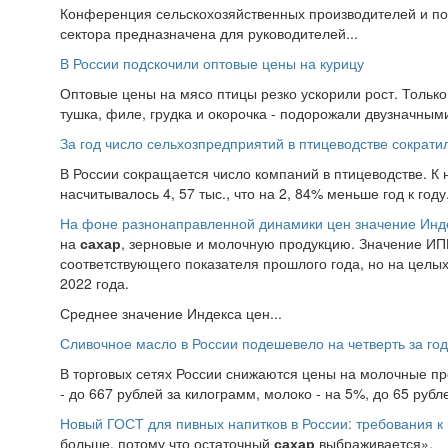
Конференция сельскохозяйственных производителей и пос
сектора предназначена для руководителей...
В России подскочили оптовые цены на курицу
Оптовые цены на мясо птицы резко ускорили рост. Тольк
тушка, филе, грудка и окорочка - подорожали двузначным
За год число сельхозпредприятий в птицеводстве сократи
В России сокращается число компаний в птицеводстве. К 
насчитывалось 4, 57 тыс., что на 2, 84% меньше год к год
На фоне разнонаправленной динамики цен значение Инд
на
сахар
, зерновые и молочную продукцию. Значение ИПЦ
соответствующего показателя прошлого года, но на целых 
2022 года.
Среднее значение Индекса цен...
Сливочное масло в России подешевело на четверть за год
В торговых сетях России снижаются цены на молочные про
- до 667 рублей за килограмм, молоко - на 5%, до 65 рубле
Новый ГОСТ для пивных напитков в России: требования к 
больше, потому что остаточный
сахар
выбраживается».