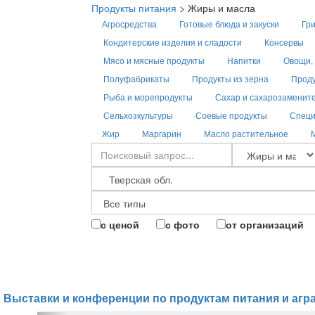
Продукты питания
>
Жиры и масла
Агросредства
Готовые блюда и закуски
Гри
Кондитерские изделия и сладости
Консервы
Мясо и мясные продукты
Напитки
Овощи, 
Полуфабрикаты
Продукты из зерна
Проду
Рыба и морепродукты
Сахар и сахарозаменит
Сельхозкультуры
Соевые продукты
Специ
Жир
Маргарин
Масло растительное
с ценой
с фото
от организаций
Выставки и конференции по продуктам питания и агр