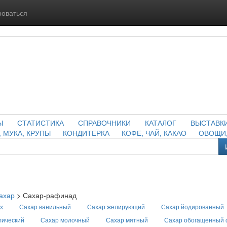
роваться
Ы
СТАТИСТИКА
СПРАВОЧНИКИ
КАТАЛОГ
ВЫСТАВК
, МУКА, КРУПЫ
КОНДИТЕРКА
КОФЕ, ЧАЙ, КАКАО
ОВОЩИ,
ахар
>
Сахар-рафинад
х
Сахар ванильный
Сахар желирующий
Сахар йодированный
лический
Сахар молочный
Сахар мятный
Сахар обогащенный 