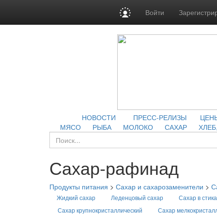
Войти
Зарегистри
НОВОСТИ
ПРЕСС-РЕЛИЗЫ
ЦЕН
МЯСО
РЫБА
МОЛОКО
САХАР
ХЛЕБ
Сахар-рафинад
Продукты питания
>
Сахар и сахарозаменители
>
С
Жидкий сахар
Леденцовый сахар
Сахар в стика
Сахар крупнокристаллический
Сахар мелкокристал