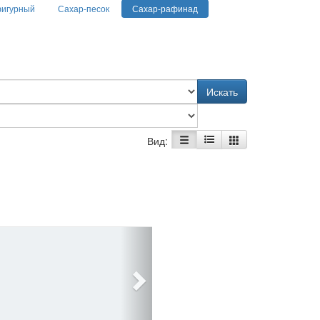
фигурный
Сахар-песок
Сахар-рафинад
Искать
Вид: