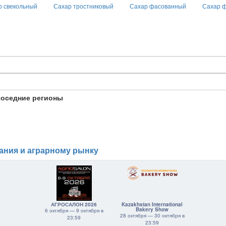
р свекольный
Сахар тростниковый
Сахар фасованный
Сахар 
соседние регионы
ания и аграрному рынку
АГРОСАЛОН 2026
Kazakhstan International
Bakery Show
6 октября — 9 октября в
28 октября — 30 октября в
23:59
23:59