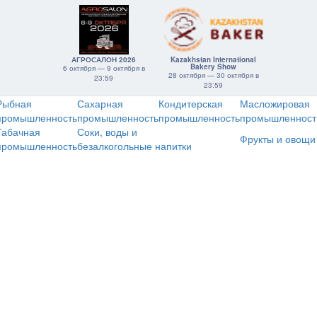
АГРОСАЛОН 2026
Kazakhstan International
Bakery Show
6 октября — 9 октября в
28 октября — 30 октября в
23:59
23:59
Рыбная
Сахарная
Кондитерская
Масложировая
промышленность
промышленность
промышленность
промышленност
Табачная
Соки, воды и
Фрукты и овощи
промышленность
безалкогольные напитки