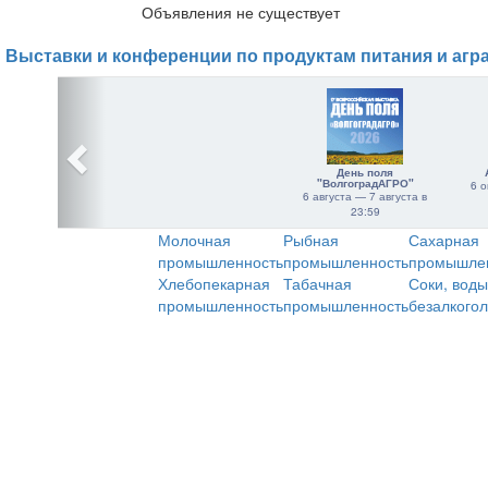
Объявления не существует
Выставки и конференции по продуктам питания и агр
День поля
"ВолгоградАГРО"
6 о
6 августа — 7 августа в
23:59
Молочная
Рыбная
Сахарная
промышленность
промышленность
промышле
Хлебопекарная
Табачная
Соки, воды
промышленность
промышленность
безалкого