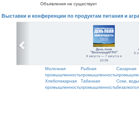
Объявления не существует
Выставки и конференции по продуктам питания и агр
День поля
"ВолгоградАГРО"
6 о
6 августа — 7 августа в
23:59
Молочная
Рыбная
Сахарная
промышленность
промышленность
промышле
Хлебопекарная
Табачная
Соки, воды
промышленность
промышленность
безалкого