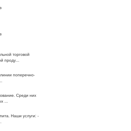
в
в
льной торговой
й проду...
 линии поперечно-
..
ование. Среди них
 ...
ита. Наши услуги: -
.