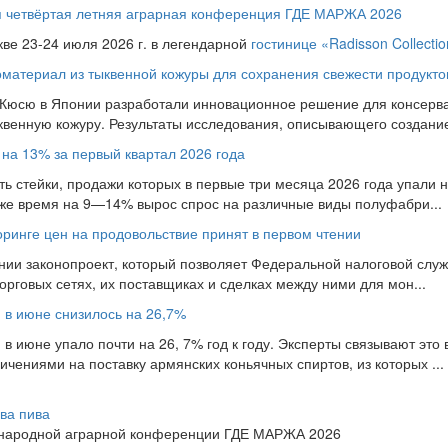
ся четвёртая летняя аграрная конференция ГДЕ МАРЖА 2026
кве 23-24 июля 2026 г. в легендарной
гостинице «Radisson Collecti
материал из тыквенной кожуры для сохранения свежести продукто
 Кюсю в Японии разработали инновационное решение для консерва
ыквенную кожуру. Результаты исследования, описывающего создание 
 на 13% за первый квартал 2026 года
ь стейки, продажи которых в первые три месяца 2026 года упали на
 же время на 9—14% вырос спрос на различные виды полуфабри...
оринге цен на продовольствие принят в первом чтении
нии законопроект, который позволяет Федеральной налоговой слу
рговых сетях, их поставщиках и сделках между ними для мон...
и в июне снизилось на 26,7%
 в июне упало почти на 26, 7% год к году. Эксперты связывают это 
чениями на поставку армянских коньячных спиртов, из которых ...
ва пива
ународной аграрной конференции ГДЕ МАРЖА 2026