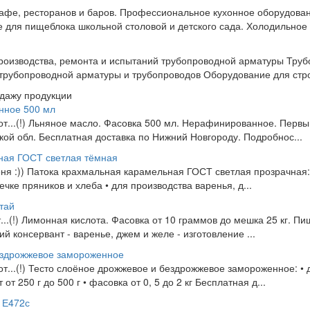
кафе, ресторанов и баров. Профессиональное кухонное оборудова
 для пищеблока школьной столовой и детского сада. Холодильное 
производства, ремонта и испытаний трубопроводной арматуры Тру
трубопроводной арматуры и трубопроводов Оборудование для стро
одажу продукции
нное 500 мл
 от...(!) Льняное масло. Фасовка 500 мл. Нерафинированное. Перв
ой обл. Бесплатная доставка по Нижний Новгороду. Подробнос...
ная ГОСТ светлая тёмная
еня :)) Патока крахмальная карамельная ГОСТ светлая прозрачная:
ечке пряников и хлеба • для производства варенья, д...
тай
т...(!) Лимонная кислота. Фасовка от 10 граммов до мешка 25 кг. П
й консервант - варенье, джем и желе - изготовление ...
ездрожжевое замороженное
 от...(!) Тесто слоёное дрожжевое и бездрожжевое замороженное: • 
т 250 г до 500 г • фасовка от 0, 5 до 2 кг Бесплатная д...
 Е472с