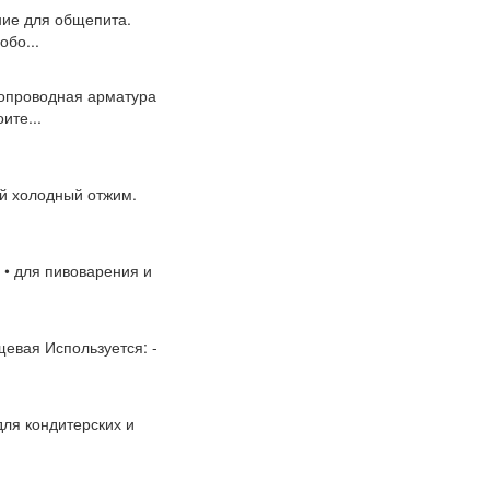
ние для общепита.
обо...
бопроводная арматура
ите...
ый холодный отжим.
 • для пивоварения и
ищевая Используется: -
для кондитерских и