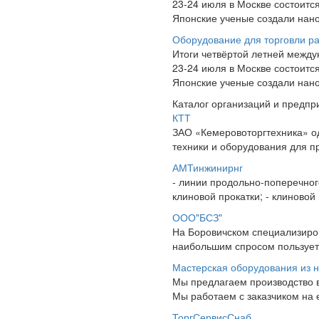
23-24 июля в Москве состоит
Японские ученые создали нано
Оборудование для торговли р
Итоги четвёртой летней межд
23-24 июля в Москве состоит
Японские ученые создали нано
Каталог организаций и предпр
КТТ
ЗАО «Кемеровоторгтехника» о
техники и оборудования для п
АМТинжинирнг
- линии продольно-поперечног
клиновой прокатки; - клиновой
ООО"БСЗ"
На Боровичском специализиро
наибольшим спросом пользуетс
Мастерская оборудования из 
Мы предлагаем производство в
Мы работаем с заказчиком на 
ТоргСервисСнаб