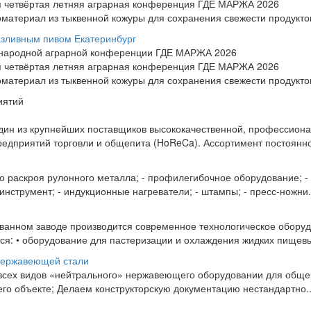
ся четвёртая летняя аграрная конференция ГДЕ МАРЖА 2026
материал из тыквенной кожуры для сохранения свежести продукто
азливным пивом Екатеринбург
ународной аграрной конференции ГДЕ МАРЖА 2026
ся четвёртая летняя аграрная конференция ГДЕ МАРЖА 2026
материал из тыквенной кожуры для сохранения свежести продукто
иятий
дин из крупнейших поставщиков высококачественной, профессиона
редприятий торговли и общепита (HoReCa). Ассортимент постоянно
о раскроя рулонного металла; - профилегибочное оборудование; -
 инструмент; - индукционные нагреватели; - штампы; - пресс-ножни.
ванном заводе производится современное технологическое оборуд
я: • оборудование для пастеризации и охлаждения жидких пищевых
нержавеющей стали
сех видов «нейтрального» нержавеющего оборудовании для общеп
его объекте; Делаем конструкторскую документацию нестандартно..