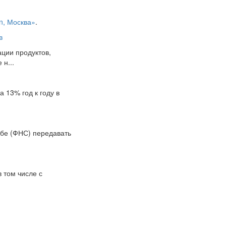
on, Москва»
.
в
ции продуктов,
н...
 13% год к году в
жбе (ФНС) передавать
в том числе с