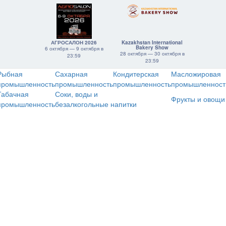
АГРОСАЛОН 2026
Kazakhstan International
Bakery Show
6 октября — 9 октября в
28 октября — 30 октября в
23:59
23:59
Рыбная
Сахарная
Кондитерская
Масложировая
промышленность
промышленность
промышленность
промышленност
Табачная
Соки, воды и
Фрукты и овощи
промышленность
безалкогольные напитки