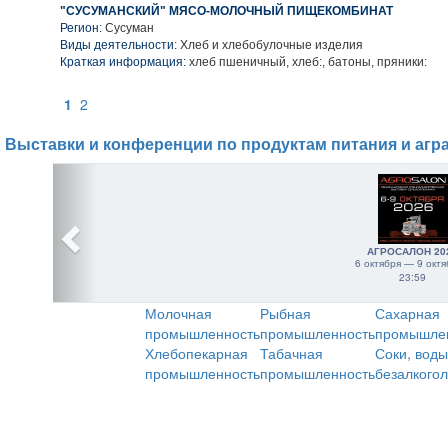
"СУСУМАНСКИЙ" МЯСО-МОЛОЧНЫЙ ПИЩЕКОМБИНАТ
Регион:
Сусуман
Виды деятельности:
Хлеб и хлебобулочные изделия
Краткая информация:
хлеб пшеничный, хлеб:, батоны, пряники:
1
2
Выставки и конференции по продуктам питания и агр
АГРОСАЛОН 20
6 октября — 9 октя
23:59
Молочная
Рыбная
Сахарная
промышленность
промышленность
промышле
Хлебопекарная
Табачная
Соки, воды
промышленность
промышленность
безалкого