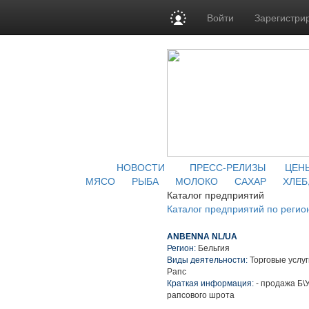
Войти
Зарегистри
НОВОСТИ
ПРЕСС-РЕЛИЗЫ
ЦЕН
МЯСО
РЫБА
МОЛОКО
САХАР
ХЛЕБ
Каталог предприятий
Каталог предприятий по регио
ANBENNA NL/UA
Регион:
Бельгия
Виды деятельности:
Торговые услуг
Рапс
Краткая информация:
- продажа Б\У
рапсового шрота