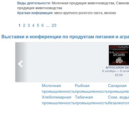
Виды деятельности:
Молочная продукция животноводства, Свинов
продукция животноводства
Краткая информация:
мясо крупного рогатого скота, молоко
1
2
3
4
5
6
...
23
Выставки и конференции по продуктам питания и агр
АГРОСАЛОН 20
6 октября — 9 октя
23:59
Молочная
Рыбная
Сахарная
промышленность
промышленность
промышле
Хлебопекарная
Табачная
Соки, воды
промышленность
промышленность
безалкого