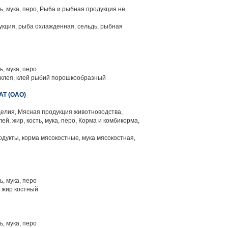
ть, мука, перо, Рыба и рыбная продукция не
кция, рыба охлажденная, сельдь, рыбная
я
ь, мука, перо
 клея, клей рыбий порошкообразный
Т (ОАО)
елия, Мясная продукция животноводства,
й, жир, кость, мука, перо, Корма и комбикорма,
одукты, корма мясокостные, мука мясокостная,
ь, мука, перо
, жир костный
ь, мука, перо