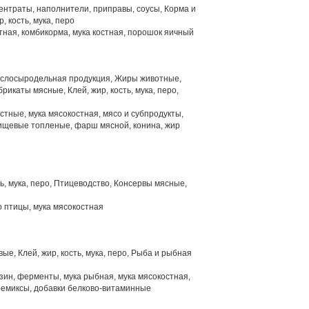
нтраты, наполнители, приправы, соусы, Корма и
, кость, мука, перо
тная, комбикорма, мука костная, порошок яичный
слосыродельная продукция, Жиры животные,
икаты мясные, Клей, жир, кость, мука, перо,
стные, мука мясокостная, мясо и субпродукты,
ищевые топленые, фарш мясной, конина, жир
ть, мука, перо, Птицеводство, Консервы мясные,
о птицы, мука мясокостная
ые, Клей, жир, кость, мука, перо, Рыба и рыбная
зин, ферменты, мука рыбная, мука мясокостная,
ремиксы, добавки белково-витаминные