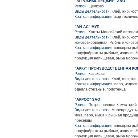
"АГРОХИМСПЕЦЖИР" ЗАО
Регион:
Щелково
Виды деятельности:
Клей, жир, кост
Краткая информация:
жир техничес
"АЙ-АС" МУП
Регион:
Ханты-Мансийский автоном
Виды деятельности:
Клей, жир, кос
консервированная, Рыбные консер
Краткая информация:
консервы рыб
полуфабрикаты рыбные, изделия б
продукция непищевая, рыба морож
"АККУ" ПРОИЗВОДСТВЕННАЯ К
Регион:
Казахстан
Виды деятельности:
Клей, жир, кост
Краткая информация:
перо, издели
одеяла стеганые, полотенца
"АКРОС" ЗАО
Регион:
Петропавловск-Камчатский
Виды деятельности:
Морепродукты и
мука, перо, Рыба и рыбная продук
пресервы
Краткая информация:
консервы рыб
полуфабрикаты рыбные, изделия б
продукция непищевая, рыба мороже