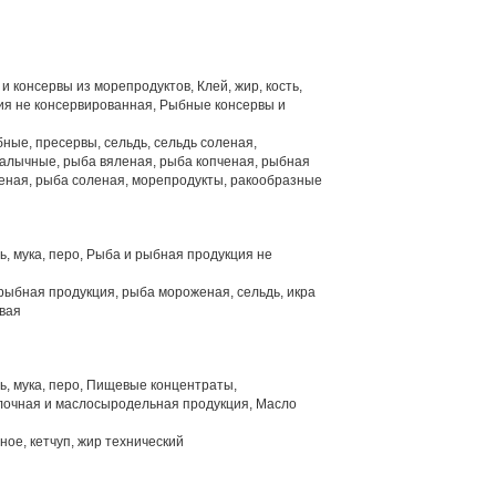
 консервы из морепродуктов, Клей, жир, кость,
ция не консервированная, Рыбные консервы и
ные, пресервы, сельдь, сельдь соленая,
алычные, рыба вяленая, рыба копченая, рыбная
еная, рыба соленая, морепродукты, ракообразные
ть, мука, перо, Рыба и рыбная продукция не
рыбная продукция, рыба мороженая, сельдь, икра
вая
ть, мука, перо, Пищевые концентраты,
лочная и маслосыродельная продукция, Масло
ое, кетчуп, жир технический