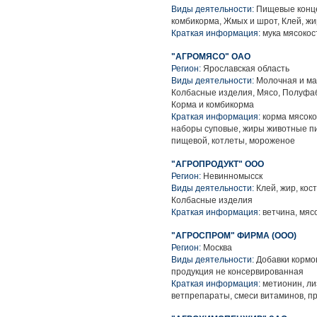
Виды деятельности:
Пищевые конце
комбикорма, Жмых и шрот, Клей, жир
Краткая информация:
мука мясокос
"АГРОМЯСО" ОАО
Регион:
Ярославская область
Виды деятельности:
Молочная и ма
Колбасные изделия, Мясо, Полуфабр
Корма и комбикорма
Краткая информация:
корма мясоко
наборы суповые, жиры животные п
пищевой, котлеты, мороженое
"АГРОПРОДУКТ" ООО
Регион:
Невинномысск
Виды деятельности:
Клей, жир, кос
Колбасные изделия
Краткая информация:
ветчина, мяс
"АГРОСПРОМ" ФИРМА (ООО)
Регион:
Москва
Виды деятельности:
Добавки кормов
продукция не консервированная
Краткая информация:
метионин, ли
ветпрепараты, смеси витаминов, п