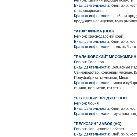
Регион:
Калининградская область
Виды деятельности:
Клей, жир, кос
консервированная
Краткая информация:
рыбная проду
продукция непищевая, мука рыбна
"АТЭК" ФИРМА (ООО)
Регион:
Краснодарский край
Виды деятельности:
Клей, жир, кост
Краткая информация:
гель рыбьего
"БАЛАШОВСКИЙ" МЯСОКОМБИНА
Регион:
Балашов
Виды деятельности:
Колбасные изд
Свиноводство, Консервы мясные, Кле
Полуфабрикаты мясные, Мясо
Краткая информация:
мясо и субпр
конина, пельмени, котлеты
"БЕЛКОВЫЙ ПРОДУКТ" ООО
Регион:
Лобня
Виды деятельности:
Клей, жир, кост
Краткая информация:
мука костная
"БЕЛКОЗИН" ЗАВОД (АО)
Регион:
Черниговская область
Виды деятельности:
Клей, жир, кост