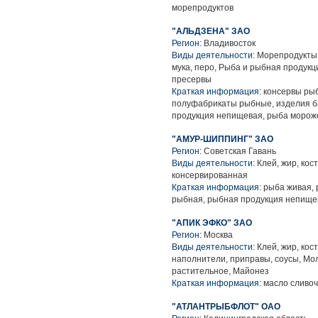
морепродуктов
"АЛЬДЗЕНА" ЗАО
Регион:
Владивосток
Виды деятельности:
Морепродукты и
мука, перо, Рыба и рыбная продук
пресервы
Краткая информация:
консервы рыб
полуфабрикаты рыбные, изделия б
продукция непищевая, рыба морож
"АМУР-ШИППИНГ" ЗАО
Регион:
Советская Гавань
Виды деятельности:
Клей, жир, кос
консервированная
Краткая информация:
рыба живая, 
рыбная, рыбная продукция непище
"АПИК ЭФКО" ЗАО
Регион:
Москва
Виды деятельности:
Клей, жир, кос
наполнители, приправы, соусы, Мо
растительное, Майонез
Краткая информация:
масло сливочн
"АТЛАНТРЫБФЛОТ" ОАО