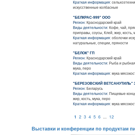
Краткая информация:
сельхозтехни
искусственные колбасные
"БЕЛКРАС-999" ООО
Регион:
Краснодарский край
Виды деятельности:
Кофе, чай, пр
приправы, соусы, Клей, жир, кость, 
Краткая информация:
оболочки иск
натуральные, специи, пряности
"БЕЛОК" ГП
Регион:
Краснодарский край
Виды деятельности:
Рыба и рыбная 
мука, перо
Краткая информация:
мука мясокос
"БЕРЕЗОВСКИЙ ВЕТСАНУТИЛЬ" З
Регион:
Беларусь
Виды деятельности:
Пищевые конце
жир, кость, мука, перо
Краткая информация:
мука мясокос
1
2
3
4
5
6
...
12
Выставки и конференции по продуктам пи