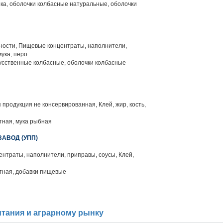
ка, оболочки колбасные натуральные, оболочки
яности, Пищевые концентраты, наполнители,
мука, перо
усственные колбасные, оболочки колбасные
продукция не консервированная, Клей, жир, кость,
тная, мука рыбная
АВОД (УПП)
нтраты, наполнители, приправы, соусы, Клей,
тная, добавки пищевые
тания и аграрному рынку