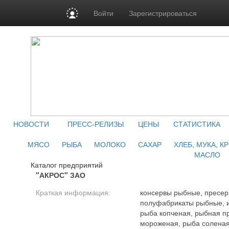
Войти
Зарегистрироваться
НОВОСТИ
ПРЕСС-РЕЛИЗЫ
ЦЕНЫ
СТАТИСТИКА
МЯСО
РЫБА
МОЛОКО
САХАР
ХЛЕБ, МУКА, К
МАСЛО
Каталог предприятий
"АКРОС" ЗАО
Краткая информация:
консервы рыбные, пресерв
полуфабрикаты рыбные, и
рыба копченая, рыбная п
мороженая, рыба соленая