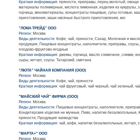
Краткая информация:
пряности, приправы, перец молотый, овощи
материалы полимерные, кислота лимонная, изделия из кукурузы, з
горчица, виноматериалы, концентраты пищевые, супы готовые, ка
приготовления, каши овсяные быстрого приготовления, кис
"ЛОКИ-ТРЕЙД" ООО
Регион:
Москва
Виды деятельности:
Кофе, чай, пряности, Сахар, Молочная и мас
продукция, Пищевые концентраты, наполнители, приправы, соусы
плодово-фруктово-ягодные
Краткая информация:
джемы, горчица, масло сливочное, сливки, к
сыры, кетчуп, соусы: Татарский, сметана
"ЛЮТА" ЧАЙНАЯ КОМПАНИЯ (ООО)
Регион:
Москва
Виды деятельности:
Кофе, чай, пряности
Краткая информация:
чай фруктовый, чай черный, чай зеленый, ча
"МАЙСКИЙ ЧАЙ" ФИРМА (ООО)
Регион:
Москва
Виды деятельности:
Пищевые концентраты, наполнители, приправ
Кондитерские изделия не мучные, Пиво, напитки безалкогольные, К
пряности, Продукция чаеводства
Краткая информация:
чай, кофе, напитки безалкогольные, кетчуп, 
"МАРТА+" ООО
Регион:
Москва