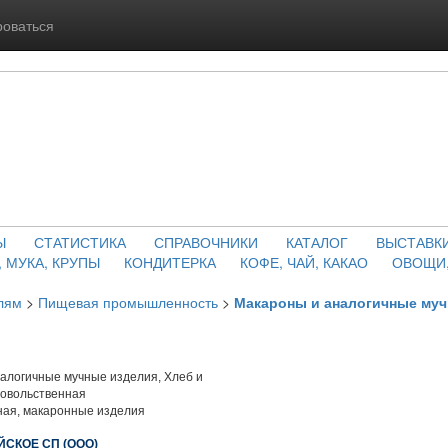
роваться
Ы
СТАТИСТИКА
СПРАВОЧНИКИ
КАТАЛОГ
ВЫСТАВК
, МУКА, КРУПЫ
КОНДИТЕРКА
КОФЕ, ЧАЙ, КАКАО
ОВОЩИ,
лям
>
Пищевая промышленность
>
Макароны и аналогичные муч
алогичные мучные изделия, Хлеб и
довольственная
ая, макаронные изделия
СКОЕ СП (ООО)