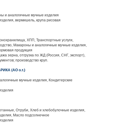
ны и аналогичные мучные изделия
зделия, вермишель, крупа рисовая
рнохранилища, ХПП, Транспортные услуги,
водство, Макароны и аналогичные мучные изделия,
ормовая продукция
ажа зерна, отгрузка по ЖД (Россия, СНГ, экспорт),
ментов; производство круп.
КА (АО о.т.)
алогичные мучные изделия, Кондитерские
изделия
танные, Отруби, Хлеб и хлебобулочные изделия,
зделия, Масло подсолнечное
изделия