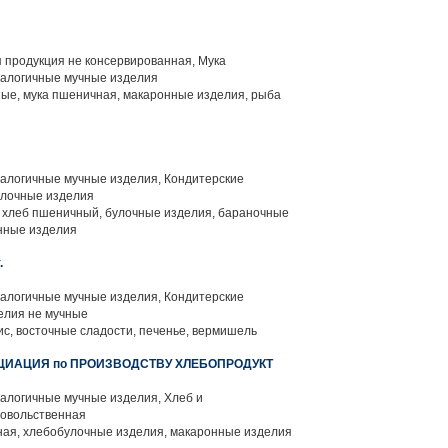
 продукция не консервированная, Мука
налогичные мучные изделия
ые, мука пшеничная, макаронные изделия, рыба
алогичные мучные изделия, Кондитерские
улочные изделия
 хлеб пшеничный, булочные изделия, бараночные
нные изделия
.
алогичные мучные изделия, Кондитерские
елия не мучные
ис, восточные сладости, печенье, вермишель
ЦИАЦИЯ по ПРОИЗВОДСТВУ ХЛЕБОПРОДУКТ
алогичные мучные изделия, Хлеб и
довольственная
ая, хлебобулочные изделия, макаронные изделия