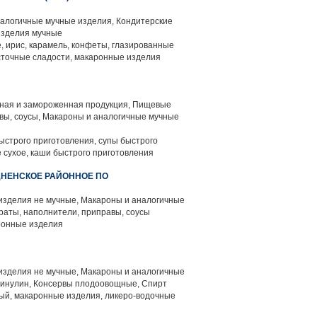
алогичные мучные изделия, Кондитерские
изделия мучные
, ирис, карамель, конфеты, глазированные
сточные сладости, макаронные изделия
ая и замороженная продукция, Пищевые
вы, соусы, Макароны и аналогичные мучные
строго приготовления, супы быстрого
 сухое, каши быстрого приготовления
ДНЕНСКОЕ РАЙОННОЕ ПО
изделия не мучные, Макароны и аналогичные
аты, наполнители, приправы, соусы
ронные изделия
изделия не мучные, Макароны и аналогичные
, инулин, Консервы плодоовощные, Спирт
ый, макаронные изделия, ликеро-водочные