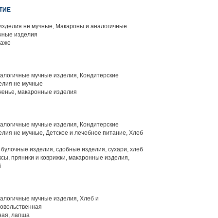
ТИЕ
изделия не мучные, Макароны и аналогичные
чные изделия
раже
алогичные мучные изделия, Кондитерские
елия не мучные
ченье, макаронные изделия
алогичные мучные изделия, Кондитерские
елия не мучные, Детское и лечебное питание, Хлеб
 булочные изделия, сдобные изделия, сухари, хлеб
ксы, пряники и коврижки, макаронные изделия,
й
алогичные мучные изделия, Хлеб и
довольственная
ная, лапша