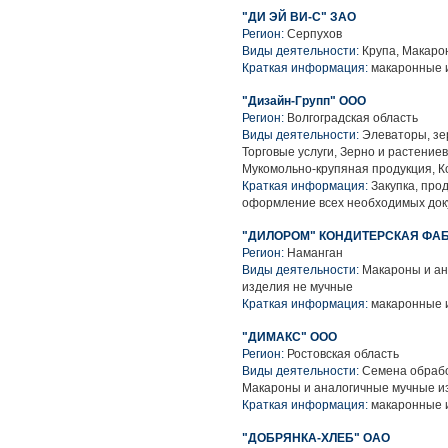
"ДИ ЭЙ ВИ-С" ЗАО
Регион:
Серпухов
Виды деятельности:
Крупа, Макаро
Краткая информация:
макаронные и
"Дизайн-Групп" ООО
Регион:
Волгоградская область
Виды деятельности:
Элеваторы, зе
Торговые услуги, Зерно и растение
Мукомольно-крупяная продукция, К
Краткая информация:
Закупка, прод
оформление всех необходимых доку
"ДИЛОРОМ" КОНДИТЕРСКАЯ ФАБРИ
Регион:
Наманган
Виды деятельности:
Макароны и ан
изделия не мучные
Краткая информация:
макаронные 
"ДИМАКС" ООО
Регион:
Ростовская область
Виды деятельности:
Семена обрабо
Макароны и аналогичные мучные и
Краткая информация:
макаронные 
"ДОБРЯНКА-ХЛЕБ" ОАО