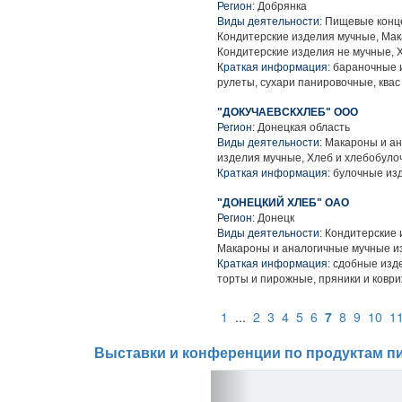
Регион:
Добрянка
Виды деятельности:
Пищевые конце
Кондитерские изделия мучные, Мак
Кондитерские изделия не мучные, 
Краткая информация:
бараночные и
рулеты, сухари панировочные, квас
"ДОКУЧАЕВСКХЛЕБ" ООО
Регион:
Донецкая область
Виды деятельности:
Макароны и ан
изделия мучные, Хлеб и хлебобуло
Краткая информация:
булочные изд
"ДОНЕЦКИЙ ХЛЕБ" ОАО
Регион:
Донецк
Виды деятельности:
Кондитерские 
Макароны и аналогичные мучные и
Краткая информация:
сдобные изде
торты и пирожные, пряники и ковр
1
...
2
3
4
5
6
7
8
9
10
1
Выставки и конференции по продуктам пи