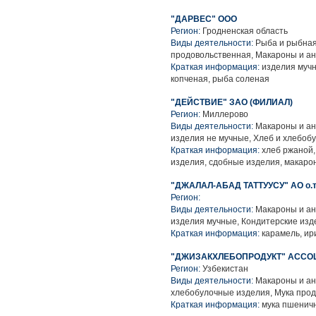
"ДАРВЕС" ООО
Регион:
Гродненская область
Виды деятельности:
Рыба и рыбная
продовольственная, Макароны и а
Краткая информация:
изделия мучн
копченая, рыба соленая
"ДЕЙСТВИЕ" ЗАО (ФИЛИАЛ)
Регион:
Миллерово
Виды деятельности:
Макароны и ан
изделия не мучные, Хлеб и хлебоб
Краткая информация:
хлеб ржаной,
изделия, сдобные изделия, макаро
"ДЖАЛАЛ-АБАД ТАТТУУСУ" АО о.т
Регион:
Виды деятельности:
Макароны и ан
изделия мучные, Кондитерские изд
Краткая информация:
карамель, ир
"ДЖИЗАКХЛЕБОПРОДУКТ" АССО
Регион:
Узбекистан
Виды деятельности:
Макароны и ан
хлебобулочные изделия, Мука про
Краткая информация:
мука пшеничн