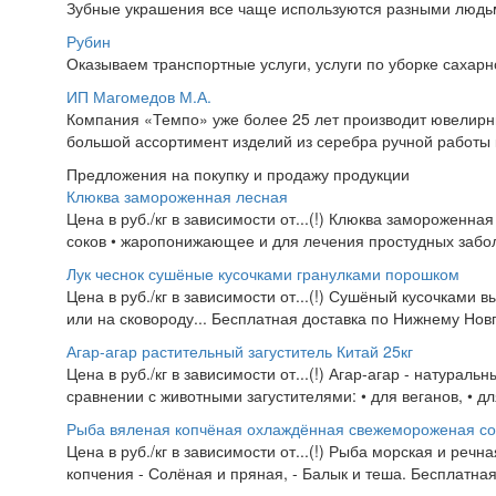
Зубные украшения все чаще используются разными людьми
Рубин
Оказываем транспортные услуги, услуги по уборке сахарно
ИП Магомедов М.А.
Компания «Темпо» уже более 25 лет производит ювелирны
большой ассортимент изделий из серебра ручной работы к
Предложения на покупку и продажу продукции
Клюква замороженная лесная
Цена в руб./кг в зависимости от...(!) Клюква замороженна
соков • жаропонижающее и для лечения простудных заболе
Лук чеснок сушёные кусочками гранулками порошком
Цена в руб./кг в зависимости от...(!) Сушёный кусочкам
или на сковороду... Бесплатная доставка по Нижнему Новг
Агар-агар растительный загуститель Китай 25кг
Цена в руб./кг в зависимости от...(!) Агар-агар - натура
сравнении с животными загустителями: • для веганов, • д
Рыба вяленая копчёная охлаждённая свежемороженая с
Цена в руб./кг в зависимости от...(!) Рыба морская и реч
копчения - Солёная и пряная, - Балык и теша. Бесплатна