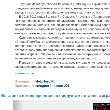
Трубная Металлургическая Компания (ТМК), один из крупнейши
продукции для нефтегазового комплекса, завершила передачу же
заводов на аутсорсинг профессиональному участнику рынка.
В 2016-2017 годах Волжский и Северский трубные и Таганрогски
соглашения на транспортное обслуживание с компанией «Синара
соглашений на баланс внешней управляющей компании был перео
технологических вагонов, переданы в аренду железнодорожные пу
заводских железнодорожных служб полностью перешёл в штат вне
Одним из ключевых условий соглашения стало гарантированное
«СинараПромТранс» своевременного и качественного ремонта, мо
тягового маневрового подвижного состава, парка технологических в
позволит повысить операционную эффективность заводских произв
снизить затраты ТМК, ранее направленные на содержание собств
выполнение многочисленных внутризаводских перевозок.
Передача непроизводственных активов в управление профессио
заводам оптимизировать текущие затраты, сконцентрировавшись 
Комментарии
Источник:
MetalTorg.Ru
Просмотры:
сегодня: 1, всего: 201
Выставки и конференции по продуктам питания и агр