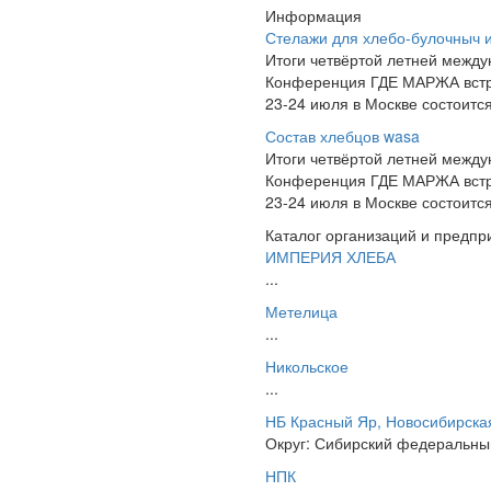
Информация
Стелажи для хлебо-булочныч 
Итоги четвёртой летней межд
Конференция ГДЕ МАРЖА встре
23-24 июля в Москве состоит
Состав хлебцов wasa
Итоги четвёртой летней межд
Конференция ГДЕ МАРЖА встре
23-24 июля в Москве состоит
Каталог организаций и предпр
ИМПЕРИЯ ХЛЕБА
...
Метелица
...
Никольское
...
НБ Красный Яр, Новосибирская
Округ: Сибирский федеральный
НПК