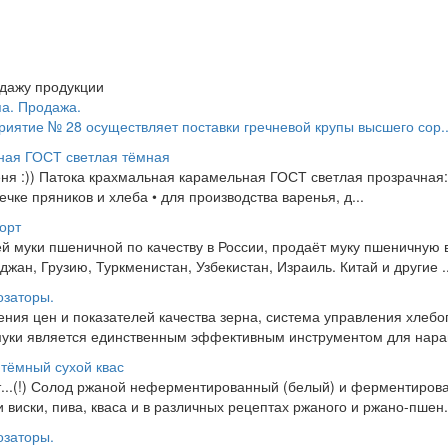
одажу продукции
па. Продажа.
иятие № 28 осуществляет поставки гречневой крупы высшего сор..
ная ГОСТ светлая тёмная
еня :)) Патока крахмальная карамельная ГОСТ светлая прозрачная:
ечке пряников и хлеба • для производства варенья, д...
орт
й муки пшеничной по качеству в России, продаёт муку пшеничную
жан, Грузию, Туркменистан, Узбекистан, Израиль. Китай и другие ..
озаторы.
ения цен и показателей качества зерна, система управления хлеб
уки является единственным эффективным инструментом для нара
тёмный сухой квас
 от...(!) Солод ржаной неферментированный (белый) и ферментиров
 виски, пива, кваса и в различных рецептах ржаного и ржано-пшен.
озаторы.