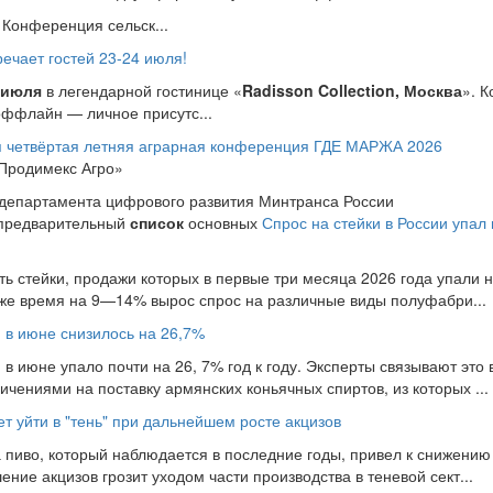
Конференция сельск...
чает гостей 23-24 июля!
 июля
в легендарной гостинице «
Radisson Collection, Москва
». 
оффлайн — личное присутс...
ся четвёртая летняя аграрная конференция ГДЕ МАРЖА 2026
«Продимекс Агро»
 департамента цифрового развития Минтранса России
(предварительный
список
основных
Спрос на стейки в России упал
ь стейки, продажи которых в первые три месяца 2026 года упали на
 же время на 9—14% вырос спрос на различные виды полуфабри...
и в июне снизилось на 26,7%
 в июне упало почти на 26, 7% год к году. Эксперты связывают это 
чениями на поставку армянских коньячных спиртов, из которых ...
т уйти в "тень" при дальнейшем росте акцизов
 пиво, который наблюдается в последние годы, привел к снижению
ие акцизов грозит уходом части производства в теневой сект...