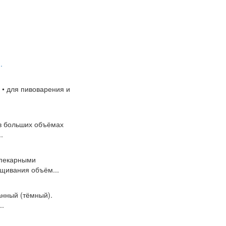
.
 • для пивоварения и
 в больших объёмах
.
опекарными
щивания объём...
анный (тёмный).
..