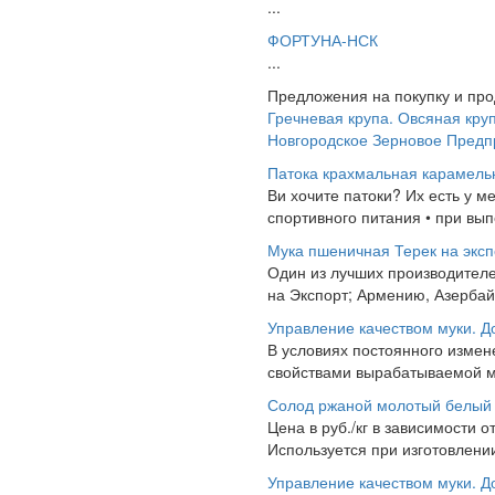
...
ФОРТУНА-НСК
...
Предложения на покупку и пр
Гречневая крупа. Овсяная кру
Новгородское Зерновое Предпр
Патока крахмальная карамель
Ви хочите патоки? Их есть у м
спортивного питания • при вып
Мука пшеничная Терек на эксп
Один из лучших производителе
на Экспорт; Армению, Азербайд
Управление качеством муки. Д
В условиях постоянного измен
свойствами вырабатываемой м
Солод ржаной молотый белый 
Цена в руб./кг в зависимости
Используется при изготовлении
Управление качеством муки. Д