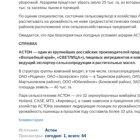
уборочной. Аграриям предстоит убрать около 25 тыс. га, из которы
тыс. га засеяны льном и горчицей.
По оценке специалистов, состояние сельхозккультур в хозяйствах
рассчитывать на урожайность не ниже среднестатистических пока
районов расположения этих сельскохозяйственных предприятий.
Ожидается, что при благоприятных погодных условиях аграрии АСТ
СПРАВКА
АСТОН — один из крупнейших российских производителей прод
«Волшебный край», «СВЕТЛИЦА»), пищевых ингредиентов и ком
ведущий экспортер сельхозпродукции и растительных масел.
В структуру группы компаний входят, в том числе, сельхозпредпри
ОАО «Родина», ОАО «Зазерское» (оба — в Тацинском районе), ОАО
Мартыновском районе), ООО «Юбилейное» (Боковский район), ЗАО
площадь земель — 40 тыс. га.
Парк сельхозтехники АСТОН — это 32 зерноуборочных комбайна (Cla
Holland, CASE, МТЗ, «Кировец»), а также навесное и прицепное об
хозяйства АСТОНа занимают лидирующие позиции по урожайности и
урожайность пшеницы в прошлом году составила более 33 ц/га, под
Комментарии
Источник:
Астон
Просмотры:
сегодня: 1, всего: 64