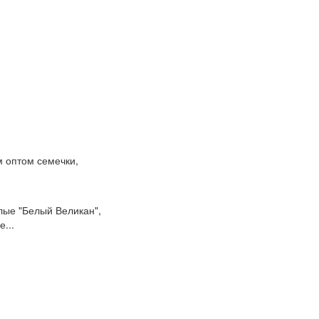
м оптом семечки,
лые "Белый Великан",
...