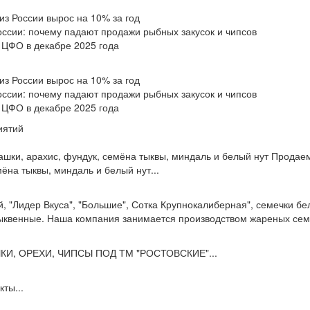
из России вырос на 10% за год
оссии: почему падают продажи рыбных закусок и чипсов
 ЦФО в декабре 2025 года
из России вырос на 10% за год
оссии: почему падают продажи рыбных закусок и чипсов
 ЦФО в декабре 2025 года
иятий
шки, арахис, фундук, семёна тыквы, миндаль и белый нут Продае
ёна тыквы, миндаль и белый нут...
 "Лидер Вкуса", "Большие", Сотка Крупнокалиберная", семечки бе
ыквенные. Наша компания занимается производством жареных семе
И, ОРЕХИ, ЧИПСЫ ПОД ТМ "РОСТОВСКИЕ"...
ты...