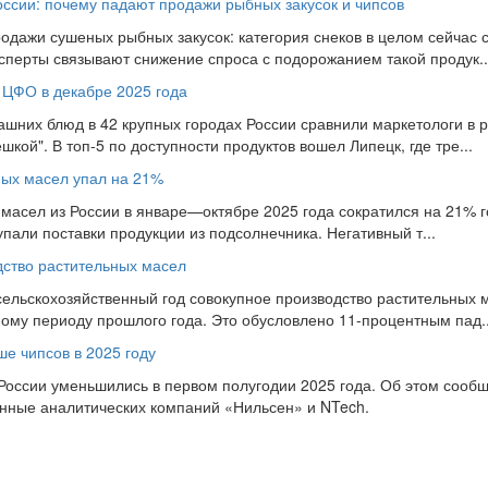
оссии: почему падают продажи рыбных закусок и чипсов
одажи сушеных рыбных закусок: категория снеков в целом сейчас 
ксперты связывают снижение спроса с подорожанием такой продук..
 ЦФО в декабре 2025 года
шних блюд в 42 крупных городах России сравнили маркетологи в 
шкой". В топ-5 по доступности продуктов вошел Липецк, где тре...
ных масел упал на 21%
асел из России в январе—октябре 2025 года сократился на 21% год
упали поставки продукции из подсолнечника. Негативный т...
дство растительных масел
сельскохозяйственный год совокупное производство растительных м
ному периоду прошлого года. Это обусловлено 11-процентным пад..
ше чипсов в 2025 году
 России уменьшились в первом полугодии 2025 года. Об этом сообщ
анные аналитических компаний «Нильсен» и NTech.