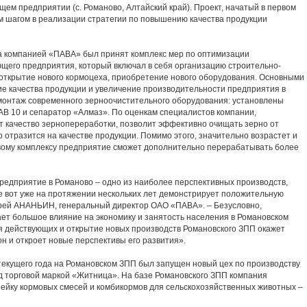
м предприятии (с. Романово, Алтайский край). Проект, начатый в первом
ым шагом в реализации стратегии по повышению качества продукции
 компанией «ПАВА» был принят комплекс мер по оптимизации
его предприятия, который включал в себя организацию строительно-
открытие нового кормоцеха, приобретение нового оборудования. Основными
 качества продукции и увеличение производительности предприятия в
 монтаж современного зерноочистительного оборудования: установлены
АВ 10 и сепаратор «Алмаз». По оценкам специалистов компании,
 качество зернопереработки, позволит эффективно очищать зерно от
о отразится на качестве продукции. Помимо этого, значительно возрастет и
вому комплексу предприятие сможет дополнительно перерабатывать более
иятие в Романово – одно из наиболее перспективных производств,
е вот уже на протяжении нескольких лет демонстрирует положительную
дрей АНАНЬИН, генеральный директор ОАО «ПАВА». – Безусловно,
ет большое влияние на экономику и занятость населения в Романовском
я действующих и открытие новых производств Романовского ЗПП окажет
н и откроет новые перспективы его развития».
щего года на Романовском ЗПП был запущен новый цех по производству
д торговой маркой «Житница». На базе Романовского ЗПП компания
ейку кормовых смесей и комбикормов для сельскохозяйственных животных –