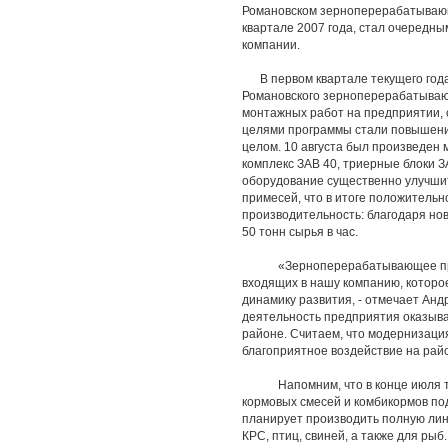
Романовском зерноперерабатывающе
квартале 2007 года, стал очередн
компании.
В первом квартале текущего года
Романовского зерноперерабатывающ
монтажных работ на предприятии, 
целями программы стали повышение
целом. 10 августа был произведен
комплекс ЗАВ 40, триерные блоки З
оборудование существенно улучшит
примесей, что в итоге положительн
производительность: благодаря но
50 тонн сырья в час.
«Зерноперерабатывающее предпр
входящих в нашу компанию, которо
динамику развития, - отмечает Ан
деятельность предприятия оказыва
районе. Считаем, что модернизаци
благоприятное воздействие на райо
Напомним, что в конце июля теку
кормовых смесей и комбикормов по
планирует производить полную лин
КРС, птиц, свиней, а также для рыб.