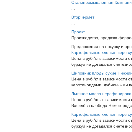
Сталепромышленная Компани
...
Вторчермет
...
Проект
Производство, продажа феррос
Предложения на покупку и пр
Картофельные хлопья пюре су
Цена в руб./кг в зависимости о
буржуй не догадался синтезир
Шиповник плоды сухие Нижний
Цена в руб./кг в зависимости о
каротиноидами, дубильными в
Льняное масло нерафинирова
Цена в руб./шт. в зависимости
Василёва слобода Нижегородск
Картофельные хлопья пюре су
Цена в руб./кг в зависимости о
буржуй не догадался синтезир