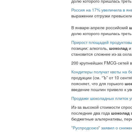
долю которого пришлась треть 
Россия на 17% увеличила в ян
выражении отгрузки превысили 
В январе-апреле российский
ш
долю которого пришлась треть 
Прирост площадей продуктовы
позиции: алкоголь,
шоколад
и 
становится сложнее из-за охл
200 крупнейших FMCG-сетей в я
Кондитеры получат квоты на б
продукции (см. “Ъ” от 10 сен
поясняет, что для горького
шо
введение пошлин привело к ув
Продажи шоколадных плиток уп
Из-за высокой стоимости спро
последние два года
шоколад
в
бюджетные альтернативы, пере
"Руспродсоюз" заявил о сниже