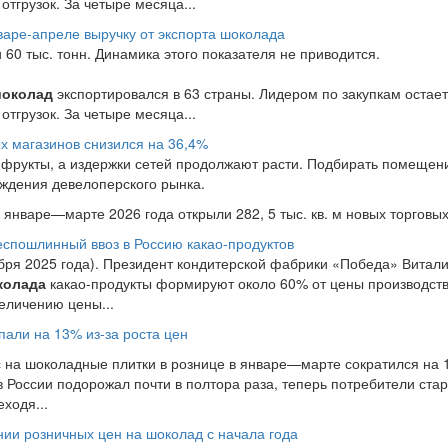
отгрузок. За четыре месяца...
варе-апреле выручку от экспорта шоколада
60 тыс. тонн. Динамика этого показателя не приводится.
околад
экспортировался в 63 страны. Лидером по закупкам остает
отгрузок. За четыре месяца...
х магазинов снизился на 36,4%
фрукты, а издержки сетей продолжают расти. Подбирать помещен
аждения девелоперского рынка.
нваре—марте 2026 года открыли 282, 5 тыс. кв. м новых торговых.
еспошлинный ввоз в Россию какао-продуктов
тября 2025 года). Президент кондитерской фабрики «Победа» Витал
колада
какао-продукты формируют около 60% от цены производств
еличению цены...
али на 13% из-за роста цен
с на шоколадные плитки в рознице в январе—марте сократился на 1
 России подорожал почти в полтора раза, теперь потребители ста
ходя...
нии розничных цен на шоколад с начала года