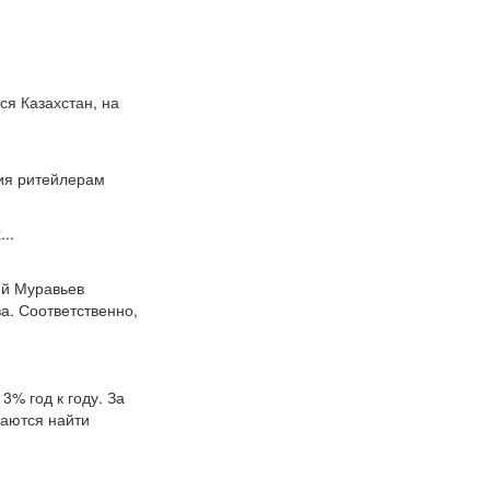
ся Казахстан, на
ия ритейлерам
..
ий Муравьев
а. Соответственно,
3% год к году. За
раются найти