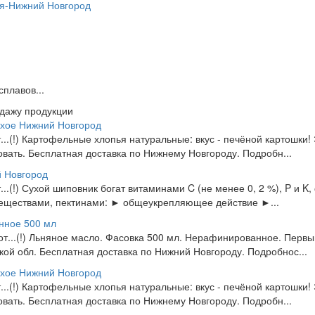
я-Нижний Новгород
плавов...
одажу продукции
хое Нижний Новгород
т...(!) Картофельные хлопья натуральные: вкус - печёной картошки! 
овать. Бесплатная доставка по Нижнему Новгороду. Подробн...
 Новгород
т...(!) Сухой шиповник богат витаминами C (не менее 0, 2 %), P и 
еществами, пектинами: ► общеукрепляющее действие ►...
нное 500 мл
 от...(!) Льняное масло. Фасовка 500 мл. Нерафинированное. Перв
ой обл. Бесплатная доставка по Нижний Новгороду. Подробнос...
хое Нижний Новгород
т...(!) Картофельные хлопья натуральные: вкус - печёной картошки! 
овать. Бесплатная доставка по Нижнему Новгороду. Подробн...