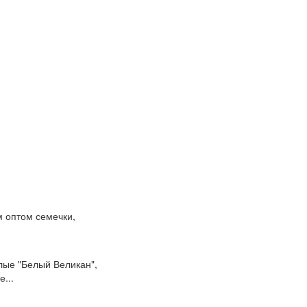
м оптом семечки,
лые "Белый Великан",
...