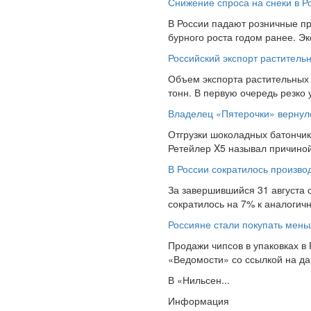
Снижение спроса на снеки в Р
В России падают розничные пр
бурного роста годом ранее. Э
Российский экспорт раститель
Объем экспорта растительных м
тонн. В первую очередь резко 
Владелец «Пятерочки» вернулся
Отгрузки шоколадных батончик
Ретейлер X5 называл причиной
В России сократилось произво
За завершившийся 31 августа 
сократилось на 7% к аналогич
Россияне стали покупать мень
Продажи чипсов в упаковках в
«Ведомости» со ссылкой на д
В «Нильсен...
Информация