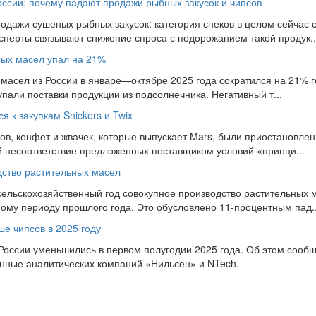
оссии: почему падают продажи рыбных закусок и чипсов
одажи сушеных рыбных закусок: категория снеков в целом сейчас 
ксперты связывают снижение спроса с подорожанием такой продук..
ных масел упал на 21%
асел из России в январе—октябре 2025 года сократился на 21% год
упали поставки продукции из подсолнечника. Негативный т...
 к закупкам Snickers и Twix
ов, конфет и жвачек, которые выпускает Mars, были приостановлен
 несоответствие предложенных поставщиком условий «принци...
дство растительных масел
сельскохозяйственный год совокупное производство растительных м
ному периоду прошлого года. Это обусловлено 11-процентным пад..
ше чипсов в 2025 году
 России уменьшились в первом полугодии 2025 года. Об этом сообщ
анные аналитических компаний «Нильсен» и NTech.