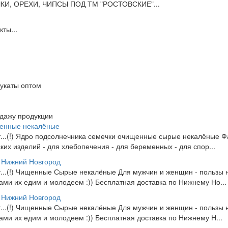
И, ОРЕХИ, ЧИПСЫ ПОД ТМ "РОСТОВСКИЕ"...
ты...
цукаты оптом
одажу продукции
щенные некалёные
от...(!) Ядро подсолнечника семечки очищенные сырые некалёные Фас
ских изделий - для хлебопечения - для беременных - для спор...
 Нижний Новгород
от...(!) Чищенные Сырые некалёные Для мужчин и женщин - пользы 
Сами их едим и молодеем :)) Бесплатная доставка по Нижнему Но...
 Нижний Новгород
от...(!) Чищенные Сырые некалёные Для мужчин и женщин - пользы 
Сами их едим и молодеем :)) Бесплатная доставка по Нижнему Н...