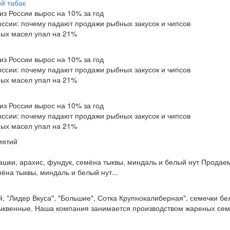
ой табак
из России вырос на 10% за год
оссии: почему падают продажи рыбных закусок и чипсов
ных масел упал на 21%
из России вырос на 10% за год
оссии: почему падают продажи рыбных закусок и чипсов
ных масел упал на 21%
из России вырос на 10% за год
оссии: почему падают продажи рыбных закусок и чипсов
ных масел упал на 21%
иятий
шки, арахис, фундук, семёна тыквы, миндаль и белый нут Продае
ёна тыквы, миндаль и белый нут...
 "Лидер Вкуса", "Большие", Сотка Крупнокалиберная", семечки бе
ыквенные. Наша компания занимается производством жареных семе