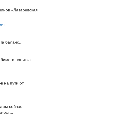
зинов «Лазаревская
ии»
а баланс...
юбимого напитка
.
в на пути от
..
стям сейчас
ност...