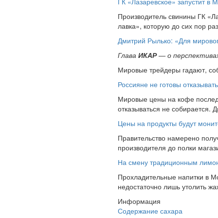
ГК «Лазаревское» запустит в 
Производитель свинины ГК «Ла
лавка», которую до сих пор ра
Дмитрий Рылько: «Для мирово
Глава
ИКАР
— о перспективах
Мировые трейдеры гадают, соб
Россияне не готовы отказыват
Мировые цены на кофе последн
отказываться не собирается. Д
Цены на продукты будут мони
Правительство намерено получ
производителя до полки магази
На смену традиционным лимона
Прохладительные напитки в Мо
недостаточно лишь утолить жа
Информация
Содержание сахара