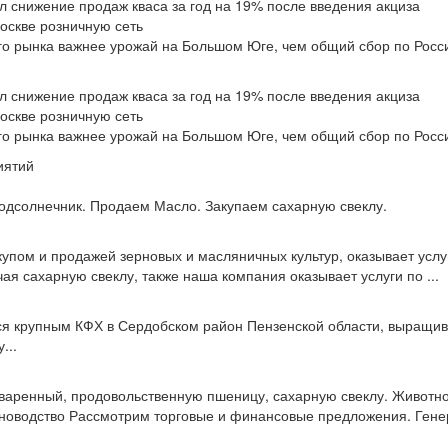
 снижение продаж кваса за год на 19% после введения акциза
Москве розничную сеть
го рынка важнее урожай на Большом Юге, чем общий сбор по Росс
 снижение продаж кваса за год на 19% после введения акциза
Москве розничную сеть
го рынка важнее урожай на Большом Юге, чем общий сбор по Росс
иятий
одсолнечник. Продаем Масло. Закупаем сахарную свеклу.
упом и продажей зерновых и масляничных культур, оказывает услуг
ая сахарную свеклу, также наша компания оказывает услуги по ...
ся крупным КФХ в Сердобском район Пензенской области, выращив
...
варенный, продовольственную пшеницу, сахарную свеклу. Животно
новодство Рассмотрим торговые и финансовые предложения. Генер