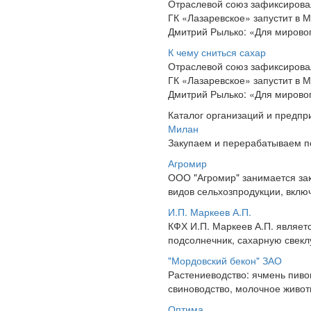
Отраслевой союз зафиксировал
ГК «Лазаревское» запустит в 
Дмитрий Рылько: «Для мирово
К чему сниться сахар
Отраслевой союз зафиксировал
ГК «Лазаревское» запустит в 
Дмитрий Рылько: «Для мирово
Каталог организаций и предпр
Милан
Закупаем и перерабатываем п
Агромир
ООО "Агромир" занимается зак
видов сельхозпродукции, включ
И.П. Маркеев А.П.
КФХ И.П. Маркеев А.П. являет
подсолнечник, сахарную свеклу
"Мордовский бекон" ЗАО
Растениеводство: ячмень пиво
свиноводство, молочное живот
Оптима