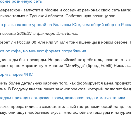
Москве розничную сеть
заревское» запустит в Москве и соседних регионах свою сеть мага
звивал только в Тульской области. Собственную розницу зап...
го рынка важнее урожай на Большом Юге, чем общий сбор по Росс
 сезона 2026/27 и факторе Эль-Ниньо.
ерет ли Россия 88 млн или 91 млн тонн пшеницы в новом сезоне. Н
ься от кофе, но меняют формат потребления
ие годы бьют рекорды. Но российский потребитель, похоже, от л
иректор по маркетингу компании "МилФудс" (бренд Poetti) Никола..
торить через ФНС
ить более детальную картину того, как формируется цена продукто
на. В Госдуму внесен пакет законопроектов, который позволит Фед.
дам приходят авторские квасы, кокосовая вода и матча-тоники
скве превратились в самостоятельный гастрономический жанр. Го
жду, они ищут необычные вкусы, многослойные текстуры и натураль