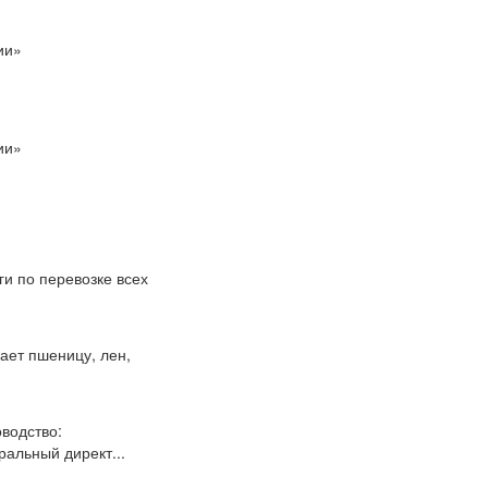
ии»
ии»
и по перевозке всех
ает пшеницу, лен,
водство:
альный директ...