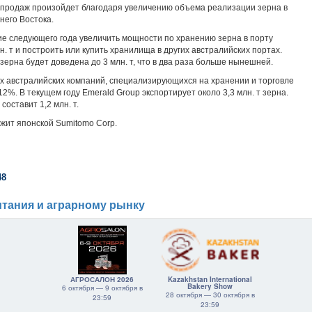
 продаж произойдет благодаря увеличению объема реализации зерна в
его Востока.
ие следующего года увеличить мощности по хранению зерна в порту
лн. т и построить или купить хранилища в других австралийских портах.
рна будет доведена до 3 млн. т, что в два раза больше нынешней.
их австралийских компаний, специализирующихся на хранении и торговле
2%. В текущем году Emerald Group экспортирует около 3,3 млн. т зерна.
оставит 1,2 млн. т.
жит японской Sumitomo Corp.
48
тания и аграрному рынку
АГРОСАЛОН 2026
Kazakhstan International
Bakery Show
6 октября — 9 октября в
28 октября — 30 октября в
23:59
23:59