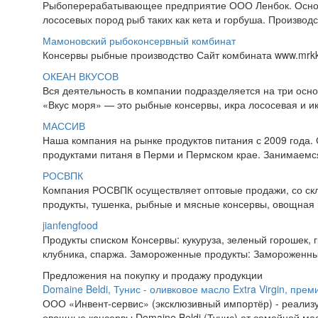
Рыбоперерабатывающее предприятие ООО Ленбок. Основн
лососевых пород рыб таких как кета и горбуша. Производс
Мамоновский рыбоконсервный комбинат
Консервы рыбные производство Сайт комбината www.mrkk.
ОКЕАН ВКУСОВ
Вся деятельность в компании подразделяется на три ос
«Вкус моря» — это рыбные консервы, икра лососевая и
МАССИВ
Наша компания на рынке продуктов питания с 2009 года.
продуктами питаня в Перми и Пермском крае. Занимаемся
РОСВПК
Компания РОСВПК осуществляет оптовые продажи, со скл
продукты, тушенка, рыбные и мясные консервы, овощная и
jianfengfood
Продукты списком Консервы: кукуруза, зеленый горошек, г
клубника, спаржа. Замороженные продукты: Замороженные 
Предложения на покупку и продажу продукции
Domaine Beldi, Тунис - оливковое масло Extra Virgin, прем
ООО «Инвент-сервис» (эксклюзивный импортёр) - реализу
овощные консервы Domaine Beldi (Тунис) от семейной ма