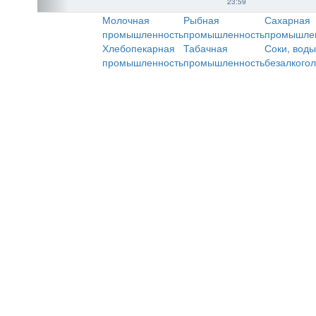
23:59
Молочная
Рыбная
Сахарная
промышленность
промышленность
промышле
Хлебопекарная
Табачная
Соки, воды
промышленность
промышленность
безалкого