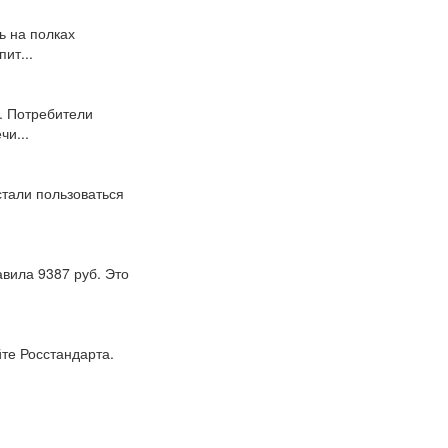
ь на полках
ит...
. Потребители
чи...
стали пользоваться
авила 9387 руб. Это
те Росстандарта.