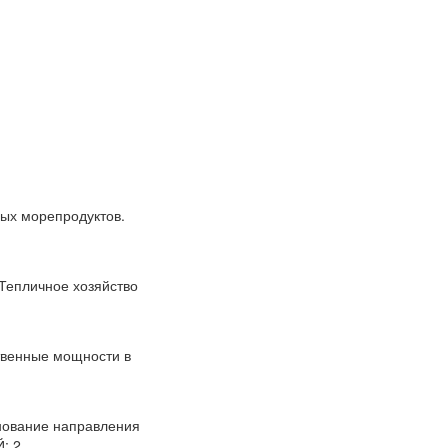
ных морепродуктов.
Тепличное хозяйство
ственные мощности в
енование направления
 2...