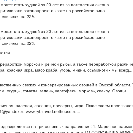
может стать худшей за 20 лет из-за потепления океана
ритиковали законопроект о квоте на российское вино
и снизился на 22%
может стать худшей за 20 лет из-за потепления океана
ритиковали законопроект о квоте на российское вино
и снизился на 22%
иятий
еработкой морской и речной рыбы, а также переработкой различ
а, красная икра, мясо краба, угорь, мидии, осьминоги - мы всегд...
ественных свежих и консервированных овощей в Омской области. 
м: огурцы, томаты, зелень, картофель, морковь, свеклу. Овощн...
пченая, вяленая, соленая, пресервы, икра. Плюс сдаем производ
z1@yandex.ru www.rybzavod.nethouse.ru...
подразделяется на три основных направления: 1. Марочное наим
нсервы, икра лососевая и икра минтая под ТМ СОКРОВИЩА МОРЕЙ;