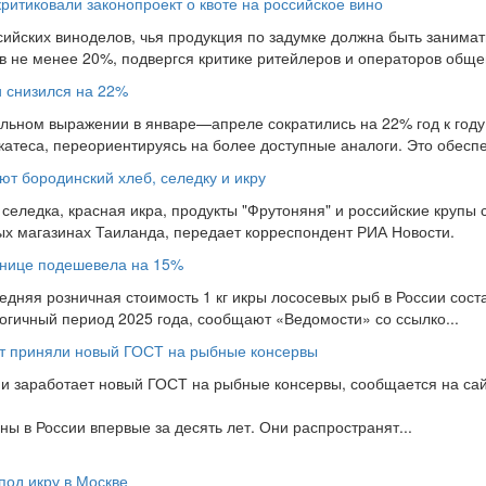
ритиковали законопроект о квоте на российское вино
сийских виноделов, чья продукция по задумке должна быть занимат
в не менее 20%, подвергся критике ритейлеров и операторов общеп
и снизился на 22%
льном выражении в январе—апреле сократились на 22% год к году
катеса, переориентируясь на более доступные аналоги. Это обеспе
ют бородинский хлеб, селедку и икру
селедка, красная икра, продукты "Фрутоняня" и российские крупы 
х магазинах Таиланда, передает корреспондент РИА Новости.
знице подешевела на 15%
едняя розничная стоимость 1 кг икры лососевых рыб в России сост
логичный период 2025 года, сообщают «Ведомости» со ссылко...
ет приняли новый ГОСТ на рыбные консервы
ии заработает новый ГОСТ на рыбные консервы, сообщается на сай
ы в России впервые за десять лет. Они распространят...
под икру в Москве