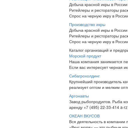
Добыча красной икры в России 
Ритейлеры и рестораторы раск
Спрос на черную икру в Росси
Производство икры
Добыча красной икры в России 
Ритейлеры и рестораторы раск
Спрос на черную икру в Росси
Каталог организаций и предпр
Морской продукт
Наша компания занимается пер
Если вас интересует черная икр
Сибагрохолдинг
Крупнейший производитель кач
реализует оптом и мелким опто
Аргонавты
Завод рыбопродуктов. Рыба ко
аренду +7 (495) 22-33-414 a-r
ОКЕАН ВКУСОВ
Вся деятельность в компании 
«Вкус моря» — это рыбные ко