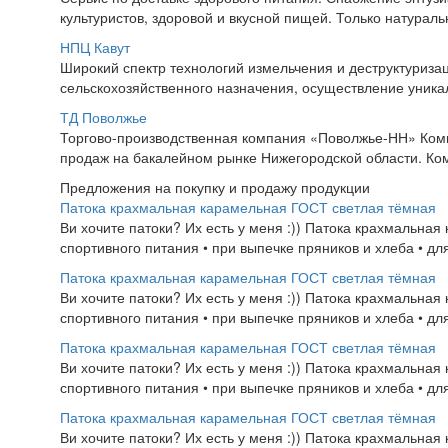
культуристов, здоровой и вкусной пищей. Только натураль
НПЦ Кавут
Широкий спектр технологий измельчения и деструктуриза
сельскохозяйственного назначения, осуществление уникал
ТД Поволжье
Торгово-производственная компания «Поволжье-НН» Ком
продаж на бакалейном рынке Нижегородской области. Ком
Предложения на покупку и продажу продукции
Патока крахмальная карамельная ГОСТ светлая тёмная
Ви хочите патоки? Их есть у меня :)) Патока крахмальна
спортивного питания • при выпечке пряников и хлеба • для
Патока крахмальная карамельная ГОСТ светлая тёмная
Ви хочите патоки? Их есть у меня :)) Патока крахмальна
спортивного питания • при выпечке пряников и хлеба • для
Патока крахмальная карамельная ГОСТ светлая тёмная
Ви хочите патоки? Их есть у меня :)) Патока крахмальна
спортивного питания • при выпечке пряников и хлеба • для
Патока крахмальная карамельная ГОСТ светлая тёмная
Ви хочите патоки? Их есть у меня :)) Патока крахмальна