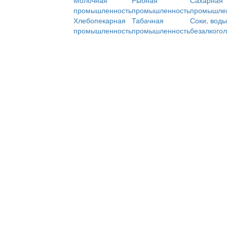
Молочная
Рыбная
Сахарная
промышленность
промышленность
промышле
Хлебопекарная
Табачная
Соки, воды
промышленность
промышленность
безалкого