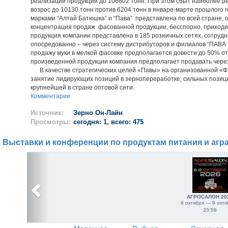
реализации продукции до 106602 тонн. При этом сбыт наиболее 
возрос до 10130 тонн против 6204 тонн в январе-марте прошлого 
марками “Алтай Батюшка” и “Пава” представлена по всей стране, 
концентрация продаж фасованной продукции, бесспорно, приходит
продукция компании представлена в 185 розничных сетях, сотруд
опосредованно – через систему дистрибуторов и филиалов “ПАВА Р
продажу муки в мелкой фасовке предполагается довести до 50% от
произведенной продукции компания предполагает продавать через
В качестве стратегических целей «Павы» на организованной 
занятие лидирующих позиций в зернопереработке, сильных позици
крупнейшей в стране оптовой сети.
Комментарии
Источник:
Зерно Он-Лайн
Просмотры:
сегодня: 1, всего: 475
Выставки и конференции по продуктам питания и агр
АГРОСАЛОН 20
6 октября — 9 октя
23:59