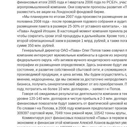
финансовые итоги 2005 года и I квартала 2006 года по РСБУ», уч
агропромышленной компании. Они озвучили прогнозы развития «П
разместить ее акции на Лондонской фондовой бирже.
«Мы планируем по итогам 2007 года произвести размещение акци
половина 2008 года - после проведения годового собрания и ауди
размещении пакета в размере 25-30% от уставного капитала», - з
«Пава» Андрей Игошин. В настоящий момент компания приняла ре
чтобы сократить сроки этой процедуры в дальнейшем. Кроме того,
второй облигационный заем в размере 1 млрд. рублей, а также пог
сумме 350 млн. рублей.
Генеральный директор ОАО «Пава» Олег Попов также озвучил пл
компанию интересуют мукомольные комбинаты в одном из зерноп
федерального округа. «Из активов мучного кондитерского направле
географии их размещения определяемся. Здесь значение будут име
состояние, и развитие собственной сбытовой сети, и сложившиес
производимой продукции, и цена актива. Мы будем осуществлять 
мнению, недооценены, где мы сможем за достаточно непродолжит
бизнеса, получить синергетический эффект от его приобретения.
году, потратить не более 10 млн. долларов», - заявил г-н Попов.
Говоря об ожидаемых результатах деятельности компании в текущ
уровне 120-140 млн. долларов и чистую прибыль в 2-3 млн. доллар
финансовые показатели будут зависеть от фактической ценовой ко
По словам г-на Попова, в 2006 году компания предполагает произв
309397 сортовой муки, 7049 тонн ржаной муки, 10542 тонны крупы,
Комментируя рост финансовых показателей «Павы» в первом квар
экономике и финансам этой компании Алексей Азанов выделил ув