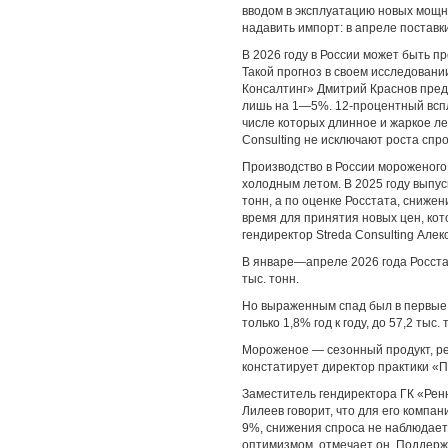
вводом в эксплуатацию новых мощн
надавить импорт: в апреле поставки
В 2026 году в России может быть п
Такой прогноз в своем исследовани
Консалтинг» Дмитрий Краснов предп
лишь на 1—5%. 12-процентный вспл
числе которых длинное и жаркое ле
Consulting не исключают роста спр
Производство в России мороженого
холодным летом. В 2025 году выпуск
тонн, а по оценке Росстата, сниже
время для принятия новых цен, ко
гендиректор Streda Consulting Алек
В январе—апреле 2026 года Росстат
тыс. тонн.
Но выраженным спад был в первые 
только 1,8% год к году, до 57,2 тыс. 
Мороженое — сезонный продукт, рез
констатирует директор практики «П
Заместитель гендиректора ГК «Ренн
Лилеев говорит, что для его компа
9%, снижения спроса не наблюдает
оптимизмом, отмечает он. Поддерж