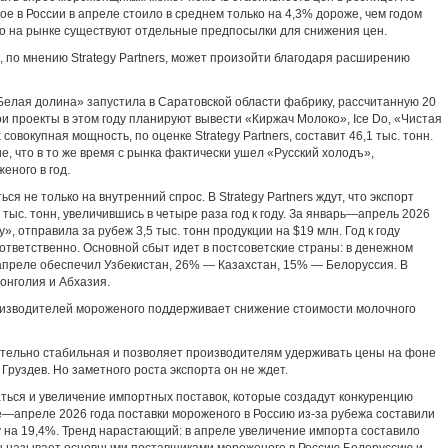
е в России в апреле стоило в среднем только на 4,3% дороже, чем годом
то на рынке существуют отдельные предпосылки для снижения цен.
 по мнению Strategy Partners, может произойти благодаря расширению
Белая долина» запустила в Саратовской области фабрику, рассчитанную 20
вои проекты в этом году планируют вывести «Киржач Молоко», Ice Do, «Чистая
овокупная мощность, по оценке Strategy Partners, составит 46,1 тыс. тонн.
, что в то же время с рынка фактически ушел «Русский холодъ»,
еного в год.
я не только на внутренний спрос. В Strategy Partners ждут, что экспорт
 тыс. тонн, увеличившись в четыре раза год к году. За январь—апрель 2026
», отправила за рубеж 3,5 тыс. тонн продукции на $19 млн. Год к году
ответственно. Основной сбыт идет в постсоветские страны: в денежном
преле обеспечил Узбекистан, 26% — Казахстан, 15% — Белоруссия. В
онголия и Абхазия.
оизводителей мороженого поддерживает снижение стоимости молочного
тельно стабильная и позволяет производителям удерживать цены на фоне
Груздев. Но заметного роста экспорта он не ждет.
аться и увеличение импортных поставок, которые создадут конкуренцию
—апреле 2026 года поставки мороженого в Россию из-за рубежа составили
оду на 19,4%. Тренд нарастающий: в апреле увеличение импорта составило