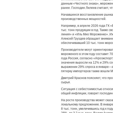
данным «Честного знака», морожено
ранее. Господин Лилеев считает, ч
Начавшееся восстановление рынка,
производственных мощностей.
Например, в апреле 2026 года ГК «
тыс. тонн продукции в год. Также с
линия» и «Иль Мио Мороженко». Их с
Алексей Груздев обращает внимание
обеспечивавший 10 тыс. тонн морож
Производители могут ориентироватьс
мороженого в этом году составит 70
года Россия, согласно «Агроэкспорту
значения выросли на 12% и 29% со
выражении 29% спроса в январе—а
пятерку импортеров также вошли М
Дмитрий Краснов поясняет, что пр
сырья.
Ситуация с себестоимостью относи
общей инфляции, говорит господин 
На росте производства может сказ
локальному предложению. В январе
8 тыс. тонн, увеличившись год к г