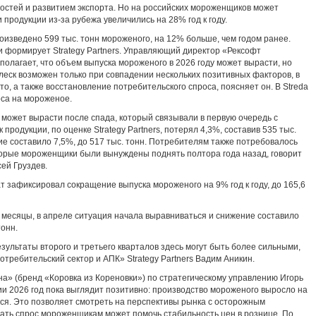
остей и развитием экспорта. Но на российских мороженщиков может
 продукции из-за рубежа увеличились на 28% год к году.
роизведено 599 тыс. тонн мороженого, на 12% больше, чем годом ранее.
и формирует Strategy Partners. Управляющий директор «Рексофт
олагает, что объем выпуска мороженого в 2026 году может вырасти, но
еск возможен только при совпадении нескольких позитивных факторов, в
то, а также восстановление потребительского спроса, поясняет он. В Streda
оса на мороженое.
 может вырасти после спада, который связывали в первую очередь с
 продукции, по оценке Strategy Partners, потерял 4,3%, составив 535 тыс.
ние составило 7,5%, до 517 тыс. тонн. Потребителям также потребовалось
торые мороженщики были вынуждены поднять полтора года назад, говорит
сей Груздев.
 зафиксировал сокращение выпуска мороженого на 9% год к году, до 165,6
месяцы, в апреле ситуация начала выравниваться и снижение составило
тонн.
ультаты второго и третьего кварталов здесь могут быть более сильными,
отребительский сектор и АПК» Strategy Partners Вадим Аникин.
а» (бренд «Коровка из Кореновки») по стратегическому управлению Игорь
нии 2026 год пока выглядит позитивно: производство мороженого выросло на
ся. Это позволяет смотреть на перспективы рынка с осторожным
ать спрос мороженщикам может помочь стабильность цен в рознице. По