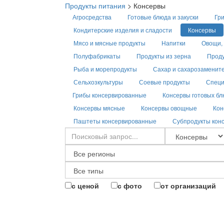
Продукты питания
>
Консервы
Агросредства
Готовые блюда и закуски
Гри
Кондитерские изделия и сладости
Консервы
Мясо и мясные продукты
Напитки
Овощи, 
Полуфабрикаты
Продукты из зерна
Проду
Рыба и морепродукты
Сахар и сахарозаменит
Сельхозкультуры
Соевые продукты
Специ
Грибы консервированные
Консервы готовых б
Консервы мясные
Консервы овощные
Кон
Паштеты консервированные
Субпродукты кон
с ценой
с фото
от организаций