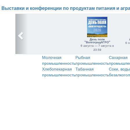
Выставки и конференции по продуктам питания и агр
День поля
"ВолгоградАГРО"
6 о
6 августа — 7 августа в
23:59
Молочная
Рыбная
Сахарная
промышленность
промышленность
промышле
Хлебопекарная
Табачная
Соки, воды
промышленность
промышленность
безалкого