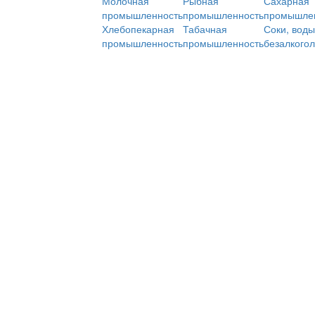
Молочная
Рыбная
Сахарная
промышленность
промышленность
промышле
Хлебопекарная
Табачная
Соки, воды
промышленность
промышленность
безалкого