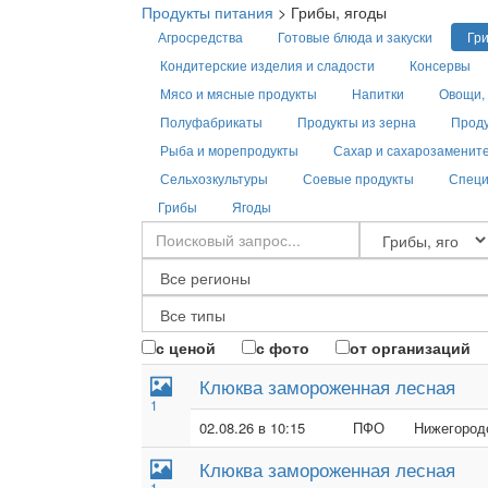
Продукты питания
>
Грибы, ягоды
Агросредства
Готовые блюда и закуски
Гри
Кондитерские изделия и сладости
Консервы
Мясо и мясные продукты
Напитки
Овощи, 
Полуфабрикаты
Продукты из зерна
Проду
Рыба и морепродукты
Сахар и сахарозаменит
Сельхозкультуры
Соевые продукты
Специ
Грибы
Ягоды
с ценой
с фото
от организаций
Клюква замороженная лесная
1
02.08.26 в 10:15
ПФО
Нижегородс
Клюква замороженная лесная
1