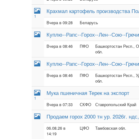
Крахмал картофель производства 
1
Вчера в 09:28
Беларусь
Куплю--Рапс--Горох--Лен--Сою--Греч
Вчера в 08:46
ПФО
Башкортостан Респ., О
обл.
Куплю--Рапс--Горох--Лен--Сою--Греч
Вчера в 08:46
ПФО
Башкортостан Респ., У
обл.
Мука пшеничная Терек на экспорт
1
Вчера в 07:33
СКФО
Ставропольский Край
Продаем горох 2000 тн ур. 2026г. ндс,
06.08.26 в
ЦФО
Тамбовская обл.
14:19