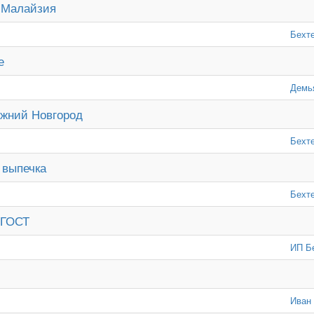
 Малайзия
Бехт
е
Демь
ижний Новгород
Бехт
 выпечка
Бехт
 ГОСТ
ИП Б
Иван