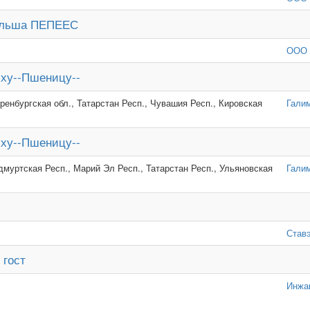
Польша ПЕПЕЕС
ООО 
иху--Пшеницу--
ренбургская обл., Татарстан Респ., Чувашия Респ., Кировская
Гали
иху--Пшеницу--
дмуртская Респ., Марий Эл Респ., Татарстан Респ., Ульяновская
Гали
Став
 гост
Инжа