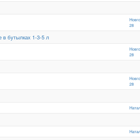
Новг
28
в бутылках 1-3-5 л
Новг
28
Новг
28
Ната
Ната