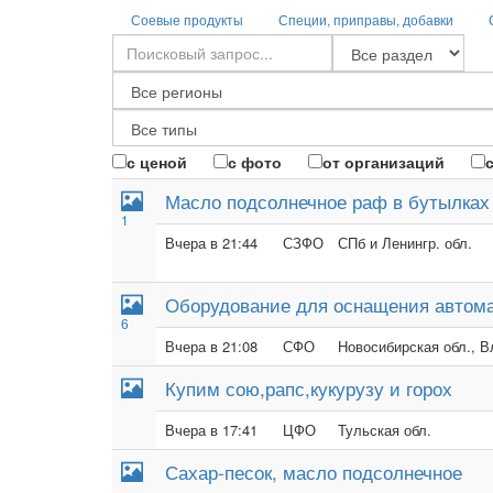
Соевые продукты
Специи, приправы, добавки
с ценой
с фото
от организаций
Масло подсолнечное раф в бутылках 
1
Вчера в 21:44
СЗФО
СПб и Ленингр. обл.
Оборудование для оснащения автом
6
Вчера в 21:08
СФО
Новосибирская обл., В
Купим сою,рапс,кукурузу и горох
Вчера в 17:41
ЦФО
Тульская обл.
Сахар-песок, масло подсолнечное