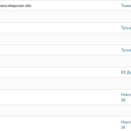
Новосибирская обл.
Томе
Тать
Тать
КК Ди
Новг
28
Новг
28