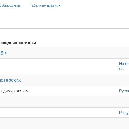
Субпродукты
Табачные изделия
соседние регионы
5 л
Новг
28
астерских
ладимирская обл.
Русл
Рощу