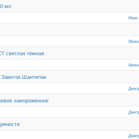
0 мл
Иван
Ирин
СТ светлая тёмная
Ирин
 Завиток Шантипак
Дмит
жевое замороженное
Дмит
пряности
Дмит