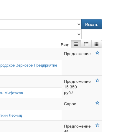
Искать
Вид:
Предложение
ородское Зерновое Предприятие
Предложение
15 350
руб./
ан Мифтахов
Спрос
пкин Леонид
Предложение
45