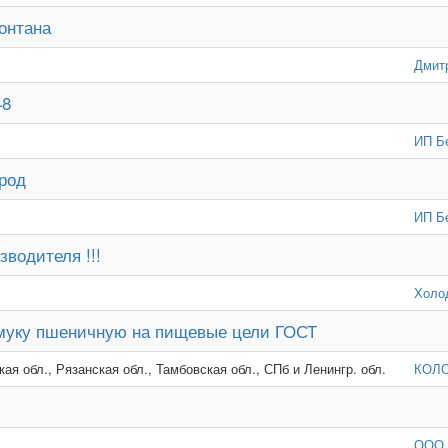
онтана
Дмит
48
ИП Б
род
ИП Б
зводителя !!!
Холо
 муку пшеничную на пищевые цели ГОСТ
ая обл., Рязанская обл., Тамбовская обл., СПб и Ленингр. обл.
КОЛ
ООО 