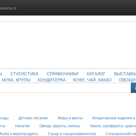
роваться
Ы
СТАТИСТИКА
СПРАВОЧНИКИ
КАТАЛОГ
ВЫСТАВК
, МУКА, КРУПЫ
КОНДИТЕРКА
КОФЕ, ЧАЙ, КАКАО
ОВОЩИ,
ягоды
Детское питание
Жиры и масла
Кондитерские изделия и
кты
Напитки
Овощи, фрукты, зелень
Орехи, сухофрукты, цукат
Рыба и морепродукты
Сахар и сахарозаменители
Сельскохозяйств