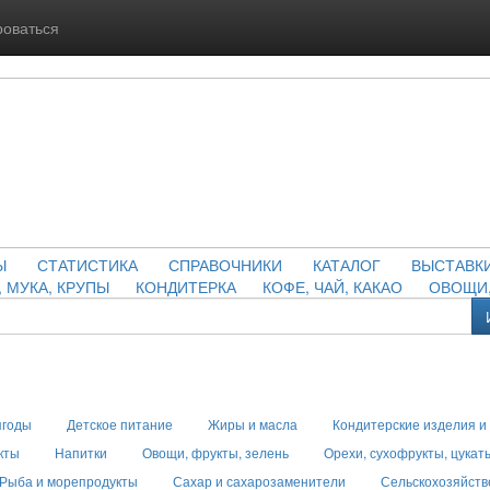
роваться
Ы
СТАТИСТИКА
СПРАВОЧНИКИ
КАТАЛОГ
ВЫСТАВК
, МУКА, КРУПЫ
КОНДИТЕРКА
КОФЕ, ЧАЙ, КАКАО
ОВОЩИ,
ягоды
Детское питание
Жиры и масла
Кондитерские изделия и
кты
Напитки
Овощи, фрукты, зелень
Орехи, сухофрукты, цукат
Рыба и морепродукты
Сахар и сахарозаменители
Сельскохозяйств