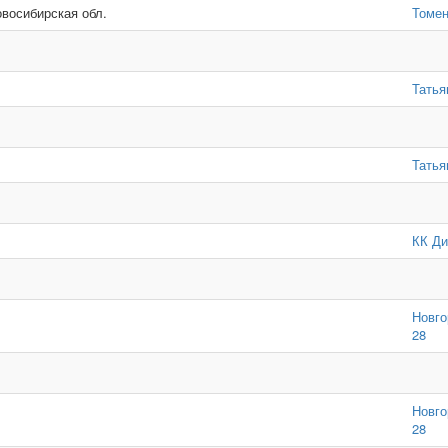
овосибирская обл.
Томен
Татья
Татья
КК Ди
Новго
28
Новго
28