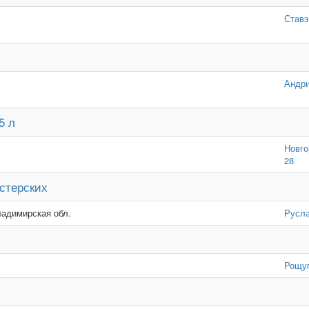
Ставэ
Андри
5 л
Новго
28
стерских
ладимирская обл.
Русл
Рощу