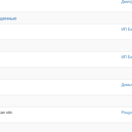
Дмитр
ищенные
ИП Бе
ИП Бе
Демь
ая обл.
Рощу