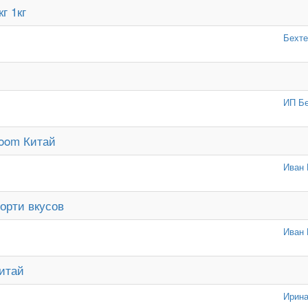
г 1кг
Бехте
ИП Бе
loom Китай
Иван 
орти вкусов
Иван 
Китай
Ирина