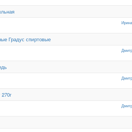
ильная
Ирина
ные Градус спиртовые
Дмитр
едь
Дмитр
 270г
Дмитр