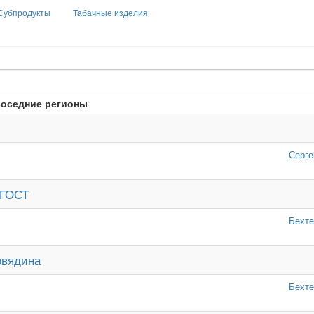
Субпродукты
Табачные изделия
соседние регионы
Серге
 ГОСТ
Бехте
овядина
Бехте