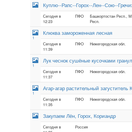
Куплю--Рапс--Горох--Лен--Сою--Гречи
Сегодня в
ПФО
Башкортостан Респ., М
12:23
Респ.
Клюква замороженная лесная
1
Сегодня в
ПФО
Нижегородская обл.
11:39
Лук чеснок сушёные кусочками грану
1
Сегодня в
ПФО
Нижегородская обл.
11:37
Агар-агар растительный загуститель К
1
Сегодня в
ПФО
Нижегородская обл.
11:35
Закупаем Лён, Горох, Кориандр
Сегодня в
Россия