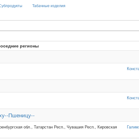
Субпродукты
Табачные изделия
соседние регионы
Конст
Конст
ху--Пшеницу--
енбургская обл., Татарстан Респ., Чувашия Респ., Кировская
Галим