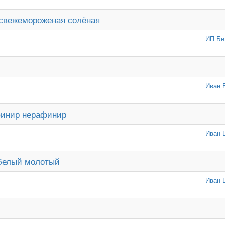
 свежемороженая солёная
ИП Бе
Иван 
финир нерафинир
Иван 
белый молотый
Иван 