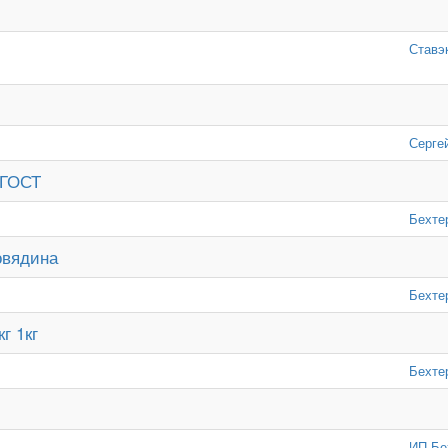
Ставэ
Серге
 ГОСТ
Бехте
овядина
Бехте
г 1кг
Бехте
ИП Бе