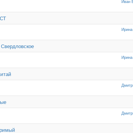
Иван 
ОСТ
Ирина
 Свердловское
Ирина
Китай
Дмитр
ные
Дмитр
оримый