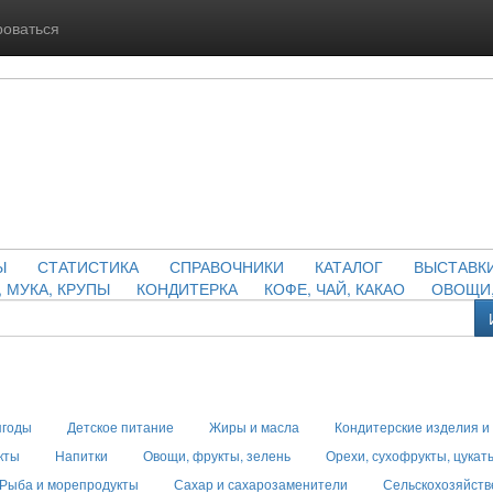
роваться
Ы
СТАТИСТИКА
СПРАВОЧНИКИ
КАТАЛОГ
ВЫСТАВК
, МУКА, КРУПЫ
КОНДИТЕРКА
КОФЕ, ЧАЙ, КАКАО
ОВОЩИ,
ягоды
Детское питание
Жиры и масла
Кондитерские изделия и
кты
Напитки
Овощи, фрукты, зелень
Орехи, сухофрукты, цукат
Рыба и морепродукты
Сахар и сахарозаменители
Сельскохозяйств