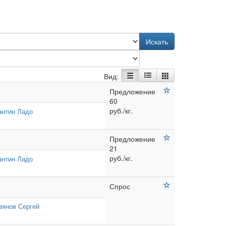
Искать
Вид:
Предложение
60
руб./кг.
антин Ладо
Предложение
21
руб./кг.
антин Ладо
Спрос
зянов Сергей