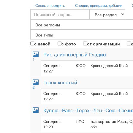
Соевые продукты
Специи, приправы, добавки
с ценой
с фото
от организаций
Рис длиннозерный Гладио
1
Сегодня в
ЮФО
Краснодарский Край
12:27
Горох колотый
2
Сегодня в
ЮФО
Краснодарский Край
12:27
Куплю--Рапс--Горох--Лен--Сою--Гречи
Сегодня в
ПФО
Башкортостан Респ., Ор
12:23
обл.