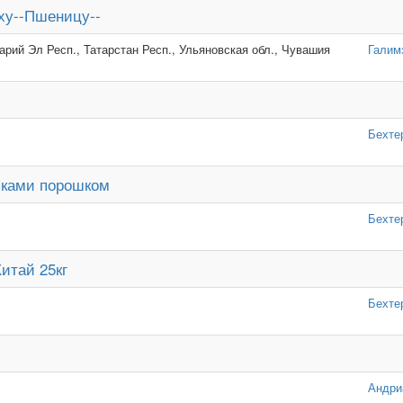
ху--Пшеницу--
арий Эл Респ., Татарстан Респ., Ульяновская обл., Чувашия
Галим
Бехте
лками порошком
Бехте
итай 25кг
Бехте
Андри