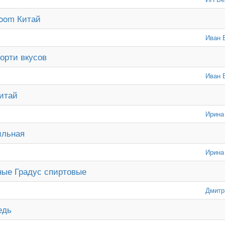
loom Китай
Иван 
орти вкусов
Иван 
Китай
Ирина
ильная
Ирина
ные Градус спиртовые
Дмитр
едь