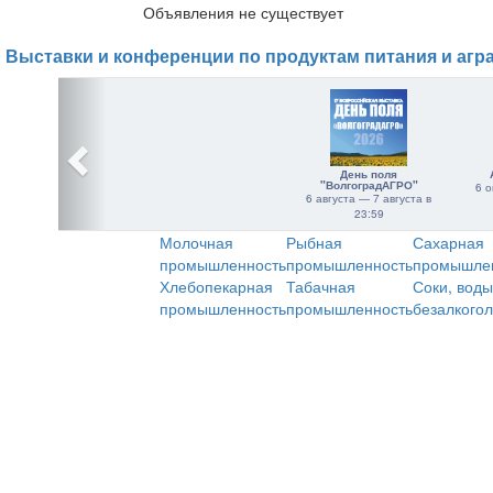
Объявления не существует
Выставки и конференции по продуктам питания и агр
День поля
"ВолгоградАГРО"
6 о
6 августа — 7 августа в
23:59
Молочная
Рыбная
Сахарная
промышленность
промышленность
промышле
Хлебопекарная
Табачная
Соки, воды
промышленность
промышленность
безалкого